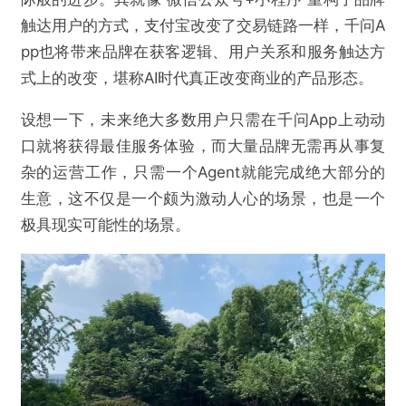
触达用户的方式，支付宝改变了交易链路一样，千问A
pp也将带来品牌在获客逻辑、用户关系和服务触达方
式上的改变，堪称AI时代真正改变商业的产品形态。
设想一下，未来绝大多数用户只需在千问App上动动
口就将获得最佳服务体验，而大量品牌无需再从事复
杂的运营工作，只需一个Agent就能完成绝大部分的
生意，这不仅是一个颇为激动人心的场景，也是一个
极具现实可能性的场景。
@砺石商业评论
千问App的这个大动作，值得所有品牌关注
欺诈
色情
诱导行为
不实信息
违法犯罪
其他