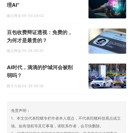
理AI”
极点商业
06-04 04:02
豆包收费辩证透视：免费的，
为何才是最贵的？
极点商业
05-08 08:20
AI时代，滴滴的护城河会被削
弱吗？
数字力场
04-28 08:58
免责声明：
1、本文仅代表陀螺专栏作者本人观点，不代表陀螺科技观点或立
场。如有侵权等其它事项，请联系作者，会尽快删除。