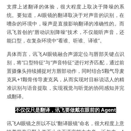
支撑上述翻译的体验，很大程度上取决于降噪的系
统。要知道，AI眼镜的翻译取决于对声音的识别，在
嘈杂的环境中，噪声是直接影响翻译的准确性的。而
讯飞首创的“唇动识别降噪”技术，不仅能听声音，还
能口型，在复杂环境中“看谁、听谁、译谁”。
具体而言，讯飞AI眼镜融合声源定位与唇部关键点识
别，将“口型特征”与“声音特征”进行对齐匹配，通过前
置摄像头持续捕捉对方唇部动作，同时结合5颗气导麦
克风+1颗骨传导麦克风，从而实现对目标说话人的精
准识别与语音提取，实现视觉与听觉的协同感知并完
成翻译。
@VR陀螺
不仅仅只是
​翻译，​
讯飞要做
戴在眼前的 Agent
4299元起，科大讯飞AI眼镜，这次不想只做翻
讯飞AI眼镜之所以不以“翻译眼镜”命名，很大程度上意
译了