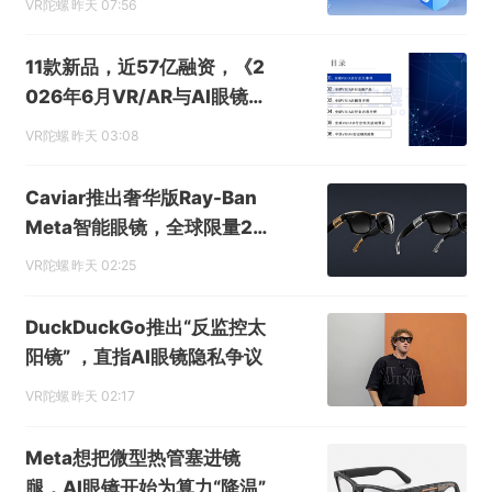
VR陀螺
昨天 07:56
11款新品，近57亿融资，《2
026年6月VR/AR与AI眼镜行
业月报》发布
VR陀螺
昨天 03:08
Caviar推出奢华版Ray-Ban
Meta智能眼镜，全球限量24
副售价超6000美元
VR陀螺
昨天 02:25
DuckDuckGo推出“反监控太
阳镜” ，直指AI眼镜隐私争议
VR陀螺
昨天 02:17
Meta想把微型热管塞进镜
腿，AI眼镜开始为算力“降温”