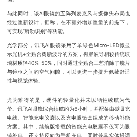
与此同时，该AI眼镜的五阵列麦克风与摄像头布局也
经过重新设计，据称，在不额外增加重量的前提下，
可实现“唇动识别”等功能。
光学部分，讯飞AI眼镜采用了单绿色Micro-LED微显
示光机+全贴合树脂波导的方案，树脂波导相较传统玻
璃材质轻40%–50%，同时通过全贴合工艺消除了镜片
与镜框之间的空气间隙，可以更进一步提升佩戴舒适
性与视觉体验。
尤为难得的是，硬件的轻量化并未以牺牲续航为代
价。讯飞AI眼镜综合续航约为6小时，并配备由磁吸充
电线、智能充电胶囊以及充电眼镜盒组成的移动补能
方案。其中，续航版搭载的智能充电胶囊不仅可为眼
镜补电，还支持反向为手机充电，同时兼具实体提词