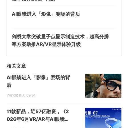
AI眼镜进入「影像」赛场的背后
剑桥大学突破量子点显示制造技术，超高分辨
率方案助推AR/VR显示体验升级
相关文章
AI眼镜进入「影像」赛场的背
后
VR陀螺
昨天 09:51
11款新品，近57亿融资，《2
026年6月VR/AR与AI眼镜行
业月报》发布