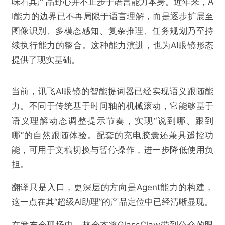
味着其产品野心并不止步于语言能力本身。近年来，A
I能力的边界已不再局限于语言理解，而是逐步扩展至
欺诈
色情
诱导行为
图像识别、多模态感知、复杂推理、任务规划乃至持
不实信息
违法犯罪
其他
续执行能力的整合。这种能力演进，也为AI眼镜形态
提供了现实基础。
当前，讯飞AI眼镜的智能提词器已经实现语义跟随能
提交
力。不同于传统基于时间轴的机械滚动，它能够基于
语义理解动态调整提示节奏，实现“说到哪、跟到
哪”的自然跟随体验。配套的充电胶囊还兼具遥控功
能，可用于文稿切换与暂停操作，进一步降低使用负
担。
翻译只是入口，更深层的方向是Agent能力的构建，
这一点在其“超级AI助理”的产品定位中已经清晰显现。