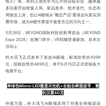
电子厂商，再到上游光学与芯片供应链企业，越来越
多玩家开始密集入局。新品发布、技术迭代、生态布
局接连上演，也让AI眼镜从“概念产品”逐渐走向真实消
费市场，成为AI硬件赛道中最受关注的方向之一。
5月28日，BEYOND国际科技创新博览会（BEYOND
Expo 2026）在澳门举办，VR陀螺受邀参加。在本次
活动上
科大讯飞正式发布了首款AI眼镜，标准款售价4299
元，续航款售价4699元，将于6月15日正式登陆各大
电商平台。
单绿色Micro-LED微显示光机+全贴合树脂波导，整
机
仅
重
40克
外观方面，科大讯飞AI眼镜采用了经典全框镜架设