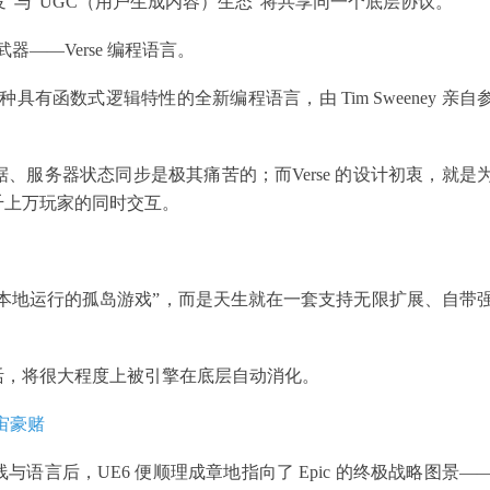
发”与“UGC（用户生成内容）生态”将共享同一个底层协议。
武器——Verse 编程语言。
是一种具有函数式逻辑特性的全新编程语言，由 Tim Sweeney 亲自
服务器状态同步是极其痛苦的；而Verse 的设计初衷，就是
千上万玩家的同时交互。
“本地运行的孤岛游戏”，而是天生就在一套支持无限扩展、自带
活，将很大程度上被引擎在底层自动消化。
宇宙豪赌
语言后，UE6 便顺理成章地指向了 Epic 的终极战略图景—