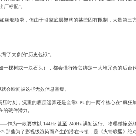
出厂标配”。
运行得宛如丝般顺滑，但由于引擎底层架构的某些固有限制，大量第三
码确实背了太多的“历史包袱”。
如一棵树或一块石头），都会强行给它绑定一大堆冗余的后台
U就会瞬间被这些无效信息塞爆。
压时刻，沉重的底层运算还是全靠CPU的一两个核心在“疯狂
在的硬件潜力。
为一款要求以 144Hz 甚至 240Hz 满帧运行、物理碰撞必
UE5 那些为了影视级渲染而产生的潜在卡顿，是《火箭联盟》绝