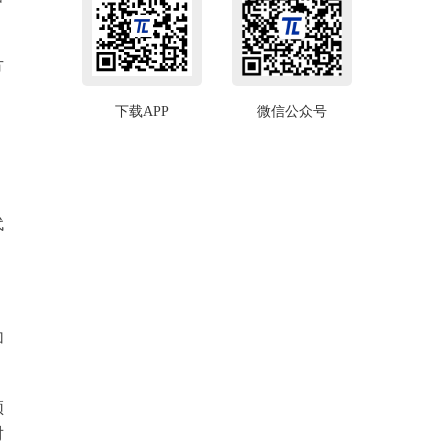
方
下载APP
微信公众号
代
加
须
对