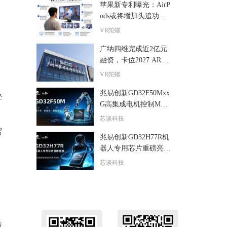
苹果新专利曝光：AirP
ods或将增加头追功
能，让更多屏幕具备空
VR陀螺
间显示能力
广纳四维完成近2亿元
融资，卡位2027 AR全
彩光波导量产窗口
VR陀螺
兆易创新GD32F50Mxx
叠
G高集成电机控制MCU
发布，赋能人形机器人
芯谈科技
关节驱动革新
写
兆易创新GD32H77R机
器人专用芯片重磅亮
相，精准赋能伺服驱动
芯谈科技
与关节控制
着