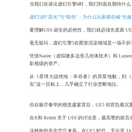
当我们在谈论虚幻引擎6时，我们到底在期待什么
虚幻5的“高光”与“暗伤”：为什么玩家都在喊“先修
要理解UE6 诞生的必然性，我们就必须先直面 UE
毫无疑问，虚幻引擎5在图形渲染领域是一场不折
凭借Nanite（虚拟微多边形几何体技术）和 Lu
影视级的资产。
从《星球大战绝地：幸存者》的异星地貌，到《黑
实”这一目标上，几乎确立了行业垄断地位。
但在极尽奢华的视觉盛宴背后，UE5 却背负着沉重
在X和 Reddit 关于 UE6 的讨论里，最高赞
这种抱怨并非空穴来风。在UE5 时代，无论是 