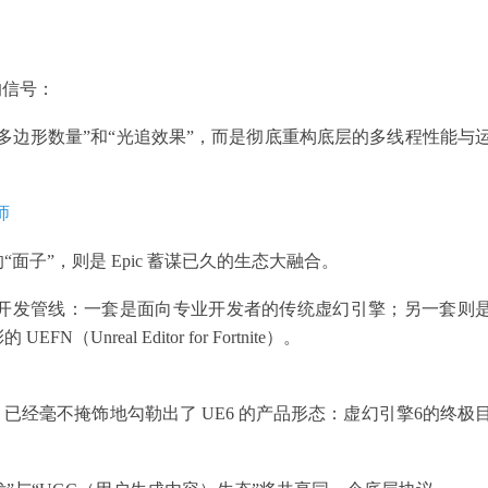
的信号：
磕“多边形数量”和“光追效果”，而是彻底重构底层的多线程性能与
师
“面子”，则是 Epic 蓄谋已久的生态大融合。
两套开发管线：一套是面向专业开发者的传统虚幻引擎；另一套则
real Editor for Fortnite）。
eney 已经毫不掩饰地勾勒出了 UE6 的产品形态：虚幻引擎6的终极
。