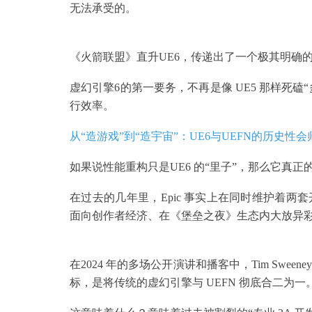
无法承受的。
《火箭联盟》直升UE6，传递出了一个极其明确
虚幻引擎6的第一要务，不再是像 UE5 那样死
行效率。
从“造游戏”到“造宇宙”：UE6与UEFN的历史性会
如果说性能重构只是UE6 的“里子”，那么它真正的
在过去的几年里，Epic 事实上在同时维护着
面向创作者经济、在《堡垒之夜》生态内大放异彩的 UEFN（Un
在2024 年的多场公开演讲和播客中，Tim Swe
标，是将传统的虚幻引擎与 UEFN 彻底合二为一