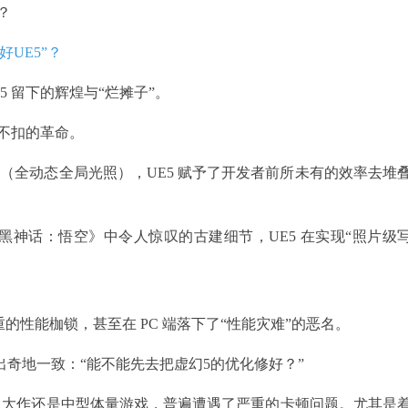
？
好UE5”？
5 留下的辉煌与“烂摊子”。
不扣的革命。
men（全动态全局光照），UE5 赋予了开发者前所未有的效率去堆
神话：悟空》中令人惊叹的古建细节，UE5 在实现“照片级
的性能枷锁，甚至在 PC 端落下了“性能灾难”的恶名。
的留言出奇地一致：“能不能先去把虚幻5的优化修好？”
3A 大作还是中型体量游戏，普遍遭遇了严重的卡顿问题。尤其是