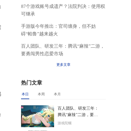
87个游戏账号成遗产？法院判决：使用权
1
可继承
手游版今年推出：官司缠身，但不妨
震
碍“帕鲁”越来越火
百人团队、研发三年：腾讯“麻辣”二游，
要勇闯男性恋爱市场
更多文章
热门文章
渴
本日
本周
本月
百人团队、研发三年：
台
腾讯“麻辣”二游，要勇
闯男性恋爱市场
游戏陀螺