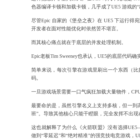
色器编译卡顿和加载卡顿，几乎成了UE5 游戏的“
尽管Epic 自家的《堡垒之夜》在 UE5 下
开发者在面对性能优化时依然苦不堪言。
而其核心痛点就在于底层的并发处理机制。
Epic老板Tim Sweeney也承认，UE5的底层代
简单来说，每次引擎在游戏里刷出一个东西（比
码。
一旦游戏场景需要一口气疯狂加载大量物件，CP
最要命的是，虽然引擎名义上支持多核，但一到高
班”。导致其他核心只能干瞪眼，完全发挥不出现
这也就解释了为什么《火箭联盟》没有选择UE5——作
做到“零延迟”和“绝对精准”的强竞技电竞游戏，