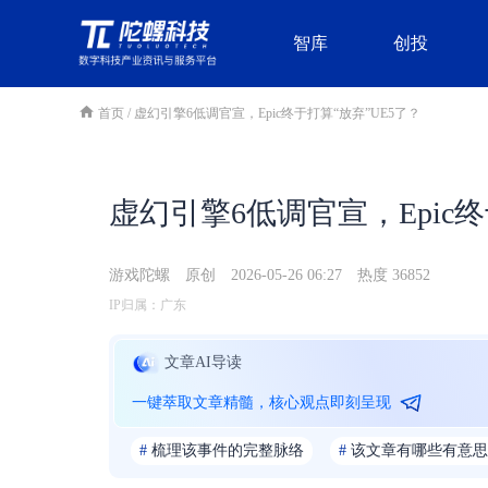
智库
创投
首页
/
虚幻引擎6低调官宣，Epic终于打算“放弃”UE5了？
虚幻引擎6低调官宣，Epic终
游戏陀螺
原创
2026-05-26 06:27
热度 36852
IP归属：广东
文章AI导读
一键萃取文章精髓，核心观点即刻呈现
#
梳理该事件的完整脉络
#
该文章有哪些有意思