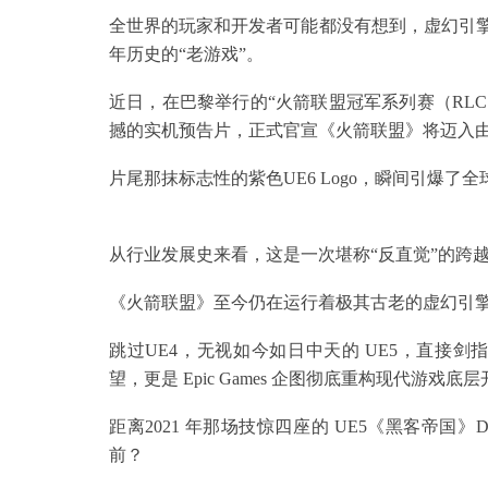
全世界的玩家和开发者可能都没有想到，虚幻引擎6（Un
年历史的“老游戏”。
近日，在巴黎举行的“火箭联盟冠军系列赛（RLCS）”特
撼的实机预告片，正式官宣《火箭联盟》将迈入由
片尾那抹标志性的紫色UE6 Logo，瞬间引爆了
从行业发展史来看，这是一次堪称“反直觉”的跨
《火箭联盟》至今仍在运行着极其古老的虚幻引擎3
跳过UE4，无视如今如日中天的 UE5，直接剑
望，更是 Epic Games 企图彻底重构现代游戏
距离2021 年那场技惊四座的 UE5《黑客帝国》D
前？