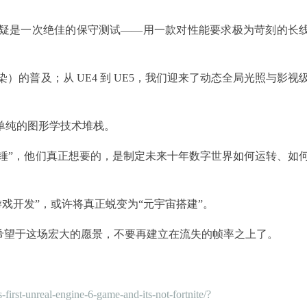
锋”，无疑是一次绝佳的保守测试——用一款对性能要求极为苛刻的长
渲染）的普及；从 UE4 到 UE5，我们迎来了动态全局光照与影视
了单纯的图形学技术堆栈。
的铁锤”，他们真正想要的，是制定未来十年数字世界如何运转、如
戏开发”，或许将真正蜕变为“元宇宙搭建”。
寄希望于这场宏大的愿景，不要再建立在流失的帧率之上了。
irst-unreal-engine-6-game-and-its-not-fortnite/?