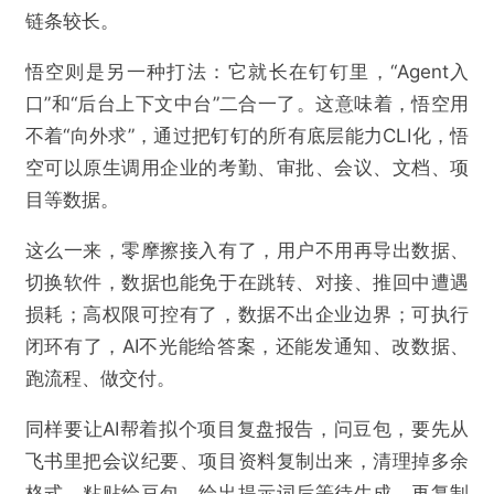
链条较长。
@数字力场
悟空则是另一种打法：它就长在钉钉里，“Agent入
口”和“后台上下文中台”二合一了。这意味着，悟空用
豆包收费，悟空走量：AI助手走向分化
不着“向外求”，通过把钉钉的所有底层能力CLI化，悟
空可以原生调用企业的考勤、审批、会议、文档、项
欺诈
色情
诱导行为
目等数据。
不实信息
违法犯罪
其他
这么一来，零摩擦接入有了，用户不用再导出数据、
切换软件，数据也能免于在跳转、对接、推回中遭遇
损耗；高权限可控有了，数据不出企业边界；可执行
闭环有了，AI不光能给答案，还能发通知、改数据、
提交
跑流程、做交付。
同样要让AI帮着拟个项目复盘报告，问豆包，要先从
飞书里把会议纪要、项目资料复制出来，清理掉多余
格式，粘贴给豆包，给出提示词后等待生成，再复制