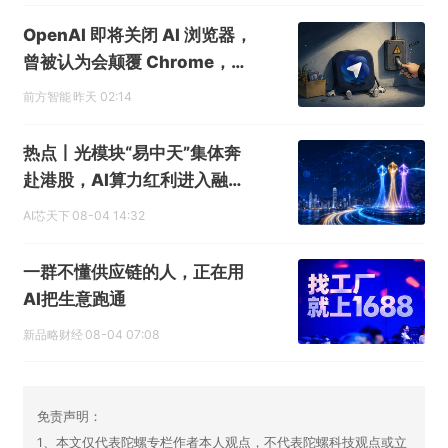
OpenAI 即将关闭 AI 浏览器，
曾被认为会颠覆 Chrome，但
可能从一开始就做错了
前方智能
昨天 02:14
热点丨光模块“易中天”集体奔
赴港股，AI算力红利进入融资
兑现期
AI芯天下
08-04 14:32
一群不懂供应链的人，正在用
AI把生意跑通
新品略财经
08-04 07:08
免责声明：
1、本文仅代表陀螺专栏作者本人观点，不代表陀螺科技观点或立