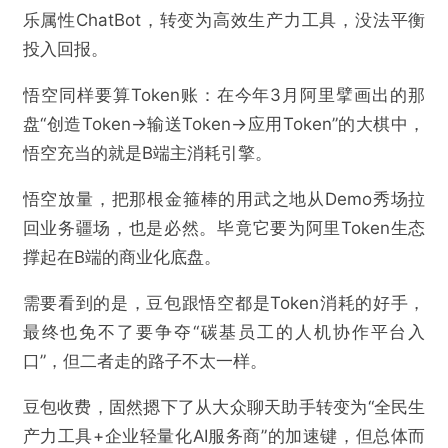
乐属性ChatBot，转变为高效生产力工具，没法平衡
投入回报。
悟空同样要算Token账：在今年3月阿里擘画出的那
盘“创造Token→输送Token→应用Token”的大棋中，
悟空充当的就是B端主消耗引擎。
悟空放量，把那根金箍棒的用武之地从Demo秀场拉
回业务疆场，也是必然。毕竟它要为阿里Token生态
撑起在B端的商业化底盘。
需要看到的是，豆包跟悟空都是Token消耗的好手，
最终也免不了要争夺“碳基员工的人机协作平台入
口”，但二者走的路子不太一样。
豆包收费，固然摁下了从大众聊天助手转变为“全民生
产力工具+企业轻量化AI服务商”的加速键，但总体而