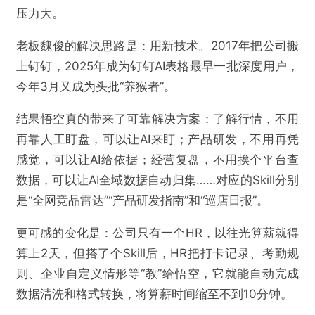
压力大。
老板魏俊的解决思路是：用新技术。2017年把公司搬
上钉钉，2025年成为钉钉AI表格最早一批深度用户，
今年3月又成为头批“养猴者”。
结果悟空真的带来了可靠解决方案：了解行情，不用
再靠人工盯盘，可以让AI来盯；产品研发，不用再凭
感觉，可以让AI给依据；经营复盘，不用挨个平台查
数据，可以让AI全域数据自动归集……对应的Skill分别
是“全网竞品雷达”“产品研发指南”和“巡店日报”。
更可感的变化是：公司只有一个HR，以往光算薪就得
算上2天，但搭了个Skill后，HR把打卡记录、考勤规
则、企业自定义情形等“教”给悟空，它就能自动完成
数据清洗和格式转换，将算薪时间缩至不到10分钟。