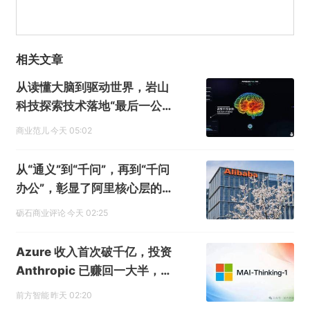
相关文章
从读懂大脑到驱动世界，岩山
科技探索技术落地“最后一公
里”
商业范儿
今天 05:02
从“通义”到“千问”，再到“千问
办公”，彰显了阿里核心层的精
准决策力
砺石商业评论
今天 02:25
Azure 收入首次破千亿，投资
Anthropic 已赚回一大半，市
值单日增长 4500 亿，微软财
前方智能
昨天 02:20
报证明押注 AI 的钱没白花