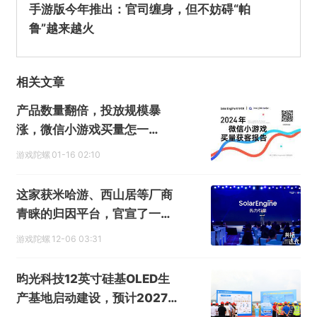
手游版今年推出：官司缠身，但不妨碍“帕
鲁”越来越火
相关文章
产品数量翻倍，投放规模暴
涨，微信小游戏买量怎一
个“卷”字了得
游戏陀螺
01-16 02:10
这家获米哈游、西山居等厂商
青睐的归因平台，官宣了一个
重磅消息
游戏陀螺
12-06 03:31
昀光科技12英寸硅基OLED生
产基地启动建设，预计2027
年投产