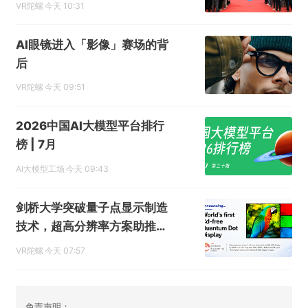
VR陀螺
今天 10:31
AI眼镜进入「影像」赛场的背
后
VR陀螺
今天 09:51
2026中国AI大模型平台排行
榜 | 7月
AI大模型工场
今天 09:43
剑桥大学突破量子点显示制造
技术，超高分辨率方案助推A
R/VR显示体验升级
VR陀螺
今天 07:57
免责声明：