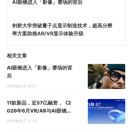
AI眼镜进入「影像」赛场的背后
剑桥大学突破量子点显示制造技术，超高分辨
率方案助推AR/VR显示体验升级
相关文章
AI眼镜进入「影像」赛场的背
后
VR陀螺
昨天 09:51
11款新品，近57亿融资，《2
026年6月VR/AR与AI眼镜行
业月报》发布
VR陀螺
昨天 07:56