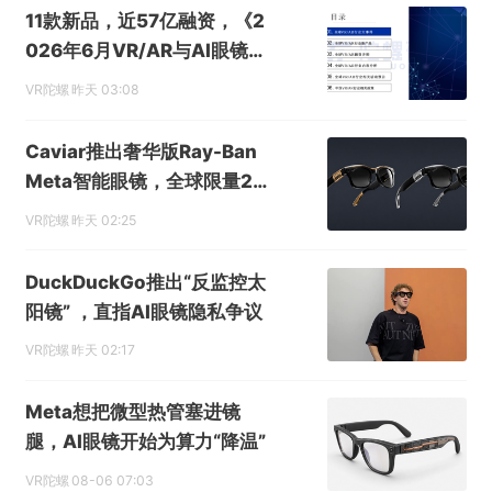
11款新品，近57亿融资，《2
026年6月VR/AR与AI眼镜行
业月报》发布
VR陀螺
昨天 03:08
Caviar推出奢华版Ray-Ban
Meta智能眼镜，全球限量24
副售价超6000美元
VR陀螺
昨天 02:25
DuckDuckGo推出“反监控太
阳镜” ，直指AI眼镜隐私争议
VR陀螺
昨天 02:17
Meta想把微型热管塞进镜
腿，AI眼镜开始为算力“降温”
VR陀螺
08-06 07:03