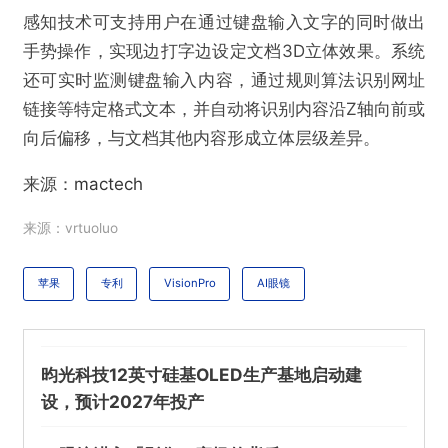
感知技术可支持用户在通过键盘输入文字的同时做出
手势操作，实现边打字边设定文档3D立体效果。系统
还可实时监测键盘输入内容，通过规则算法识别网址
@VR陀螺
链接等特定格式文本，并自动将识别内容沿Z轴向前或
向后偏移，与文档其他内容形成立体层级差异。
苹果新专利：AI眼镜、Vision Pro等设备可搭配
键盘实现3D文档编辑
来源：
mactech
来源：vrtuoluo
欺诈
色情
诱导行为
苹果
专利
VisionPro
AI眼镜
不实信息
违法犯罪
其他
昀光科技12英寸硅基OLED生产基地启动建
设，预计2027年投产
提交