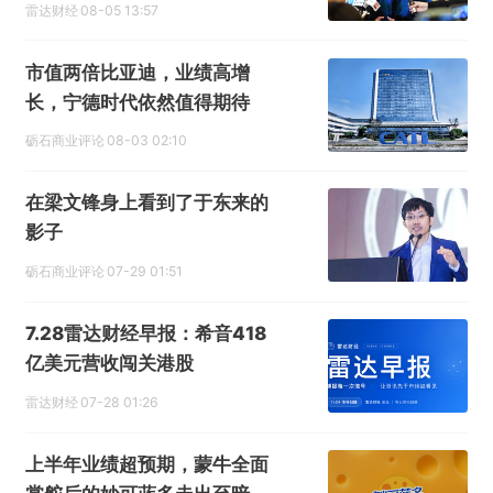
雷达财经
08-05 13:57
市值两倍比亚迪，业绩高增
长，宁德时代依然值得期待
砺石商业评论
08-03 02:10
在梁文锋身上看到了于东来的
影子
砺石商业评论
07-29 01:51
7.28雷达财经早报：希音418
亿美元营收闯关港股
雷达财经
07-28 01:26
上半年业绩超预期，蒙牛全面