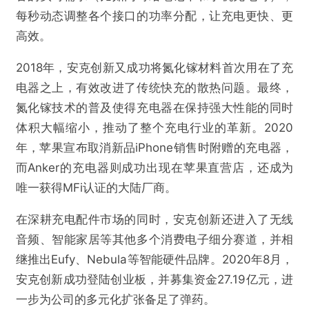
浅海驶出大船，安克创新要做“消费电子领域的
每秒动态调整各个接口的功率分配，让充电更快、更
宝洁”
高效。
2018年，安克创新又成功将氮化镓材料首次用在了充
欺诈
色情
诱导行为
电器之上，有效改进了传统快充的散热问题。最终，
不实信息
违法犯罪
其他
氮化镓技术的普及使得充电器在保持强大性能的同时
体积大幅缩小，推动了整个充电行业的革新。2020
年，苹果宣布取消新品iPhone销售时附赠的充电器，
而Anker的充电器则成功出现在苹果直营店，还成为
提交
唯一获得MFi认证的大陆厂商。
在深耕充电配件市场的同时，安克创新还进入了无线
音频、智能家居等其他多个消费电子细分赛道，并相
继推出Eufy、Nebula等智能硬件品牌。2020年8月，
安克创新成功登陆创业板，并募集资金27.19亿元，进
一步为公司的多元化扩张备足了弹药。