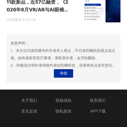
11款新品，近57亿融资，《2
026年6月VR/AR与AI眼镜行
业月报》发布
VR陀螺
昨天 03:08
免责声明：
1、本文仅代表陀螺专栏作者本人观点，不代表陀螺科技观点或立
场。如有侵权等其它事项，请联系作者，会尽快删除。
2、转载须注明作者和稿件源自陀螺科技，违者将依法追究责任。
举报
关于我们
投稿须知
联系我们
意见反馈
隐私政策
APP下载