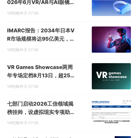
026年6月VR/AR与AI眼镜行
业月报》发布
VR陀螺
昨天 07:56
IMARC报告：2034年日本V
R市场规模将达95亿美元，年
复合增长率15.1%
VR陀螺
昨天 07:56
VR Games Showcase两周
年专场定档8月13日，超25款
VR游戏集中发布更新
VR陀螺
昨天 07:56
七部门启动2026工信领域揭
榜挂帅，设虚拟现实专项助推
XR产业升级
VR陀螺
昨天 07:56