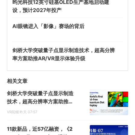
昀光科技12英寸硅基OLED生产基地启动建
设，预计2027年投产
欺诈
色情
诱导行为
AI眼镜进入「影像」赛场的背后
不实信息
违法犯罪
其他
剑桥大学突破量子点显示制造技术，超高分辨
率方案助推AR/VR显示体验升级
提交
相关文章
剑桥大学突破量子点显示制造
技术，超高分辨率方案助推A
R/VR显示体验升级
VR陀螺
昨天 07:57
11款新品，近57亿融资，《2