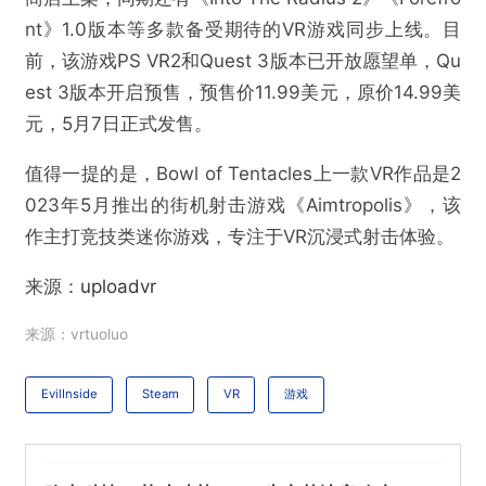
nt》1.0版本等多款备受期待的VR游戏同步上线。目
前，该游戏PS VR2和Quest 3版本已开放愿望单，Qu
est 3版本开启预售，预售价11.99美元，原价14.99美
元，5月7日正式发售。
值得一提的是，Bowl of Tentacles上一款VR作品是2
023年5月推出的街机射击游戏《Aimtropolis》，该
作主打竞技类迷你游戏，专注于VR沉浸式射击体验。
来源：
uploadvr
来源：vrtuoluo
@VR陀螺
EvilInside
Steam
VR
游戏
心理恐怖游戏《Evil Inside》将于五月登陆VR平
台