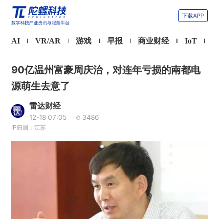
下载APP
AI
VR/AR
游戏
早报
商业财经
IoT
90亿温州富豪周庆治，对连年亏损的南都电
源萌生去意了
雷达财经
12-18 07:05
3486
IP归属：江苏