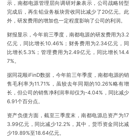
示，南都电源管理层向调研对象表示，公司战略转型
完成后，再生铅业务板块营收同比减少了20亿元。此
外，研发费用的增加也一定程度影响了公司的利润。
@雷达财经
财报显示，今年前三季度，南都电源的研发费用为3.2
亿元，同比增长10.46%；财务费用为2.34亿元，同
90亿温州富豪周庆治，对连年亏损的南都电源萌
比增长5.3%；管理费用为2.49亿元，同比增长14.4
生去意了
7%。
据同花顺iFinD数据，今年前三年季度，南都电源的销
欺诈
色情
诱导行为
售毛利率为11.71%，虽较去年同期的10.26%略有增
不实信息
违法犯罪
其他
长，但公司的销售净利润率却仅为-4.04%，同比减少
6.91个百分点。
资产负债方面，截至三季度末，南都电源总资产为17
3.99亿元，同比减少12.2%，其中，货币资金同比减
提交
少19.89%至18.64亿元。