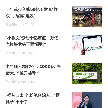
一年或少入账56亿！耐克“收
权”，滔搏“遭殃”
雷达财经
07-24 13:51
“小作文”惊动千亿市值，万亿
光模块龙头正面“硬刚”
雷达财经
07-15 13:27
半年预亏超57亿，2000亿“养
猪大户”越卖越亏？
雷达财经
07-15 13:13
“祸从口出”的粉笔创始人，“撂
挑子”不干了