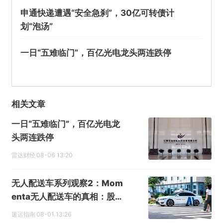
申通快递遭遇“安全急刹”，30亿可转债计
划“泡汤”
一日“五难临门”，百亿光电龙头两连跌停
相关文章
一日“五难临门”，百亿光电龙
头两连跌停
雷达财经
08-06 13:20
无人配送车系列观察2：Mom
enta无人配送车的真相：股价
的新故事？
递运指南
08-01 13:26