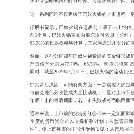
需补充说明包括分红合理性、股权架构合理性、社
这一系列问询不仅延缓了巴奴火锅的上市进程，
招股书显示，巴奴火锅在递表前上演了一出“分红与
前5个月，巴奴火锅宣布向股东派付股息（分红）7
83.38%的投票权粗略计算，其家族通过此次分红获
然而，这些分红却与巴奴火锅紧绷的资金链形成鲜明
产负债率分别为77.74%、65.38%、60.08%和60
同时，截至2025年3月31日，巴奴火锅的流动负债
究其背后原因，可能有两方面：一是实控人的短
市前兑现部分收益成为直接动机；二是对上市不确
年底上市的最后期限，若上市失败或将面临巨额
通常来说，上市前的突击分红会带来一定负面影响
季度的货币资金难以支撑扩张计划；从监管层面
性”，使上市募资的正当性受到质疑；从市场层面