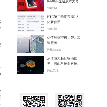
R/MR头显迎成本大考
VR陀螺
HTC第二季度亏损2.8
书
亿新台币
持
VR陀螺
估值对标宇树，智元加
速赶考
资
连线Insight
。
从读懂大脑到驱动世
界，岩山科技探索技术
上
落地“最后一公里”
商业范儿
9
一
要
其