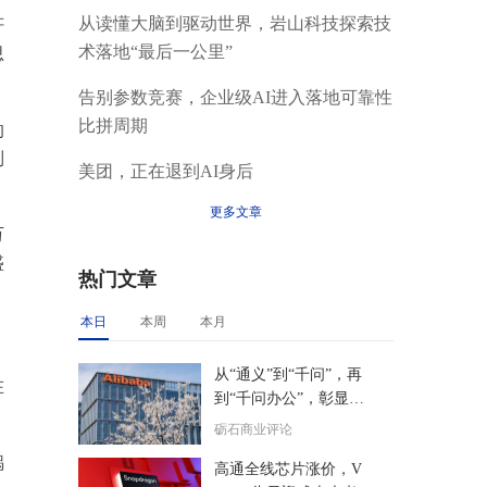
从读懂大脑到驱动世界，岩山科技探索技
轩
术落地“最后一公里”
思
告别参数竞赛，企业级AI进入落地可靠性
比拼周期
的
列
美团，正在退到AI身后
更多文章
万
盛
热门文章
本日
本周
本月
从“通义”到“千问”，再
在
到“千问办公”，彰显了
阿里核心层的精准决策
砺石商业评论
力
锅
高通全线芯片涨价，V