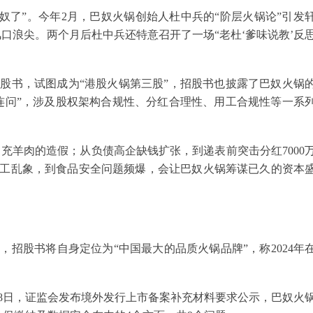
吃巴奴了”。今年2月，巴奴火锅创始人杜中兵的“阶层火锅论”引发
口浪尖。两个月后杜中兵还特意召开了一场“老杜‘爹味说教’反
股书，试图成为“港股火锅第三股”，招股书也披露了巴奴火锅
连问”，涉及股权架构合规性、分红合理性、用工合规性等一系
冒充羊肉的造假；从负债高企缺钱扩张，到递表前突击分红7000
用工乱象，到食品安全问题频爆，会让巴奴火锅筹谋已久的资本
，招股书将自身定位为“中国最大的品质火锅品牌”，称2024年
8日，证监会发布境外发行上市备案补充材料要求公示，巴奴火