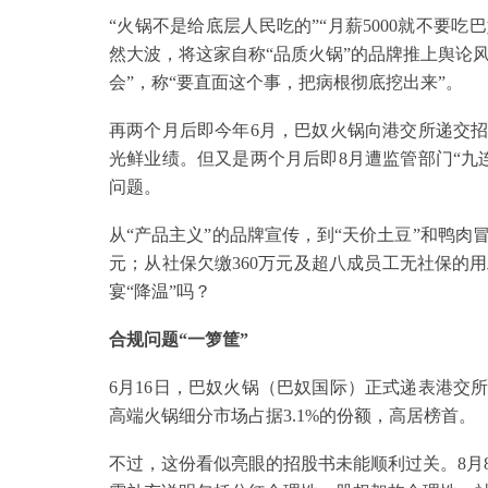
“火锅不是给底层人民吃的”“月薪5000就不要
然大波，将这家自称“品质火锅”的品牌推上舆论风
会”，称“要直面这个事，把病根彻底挖出来”。
再两个月后即今年6月，巴奴火锅向港交所递交招
光鲜业绩。但又是两个月后即8月遭监管部门“九
问题。
从“产品主义”的品牌宣传，到“天价土豆”和鸭肉
元；从社保欠缴360万元及超八成员工无社保的
宴“降温”吗？
合规问题“一箩筐”
6月16日，巴奴火锅（巴奴国际）正式递表港交所
高端火锅细分市场占据3.1%的份额，高居榜首。
不过，这份看似亮眼的招股书未能顺利过关。8月