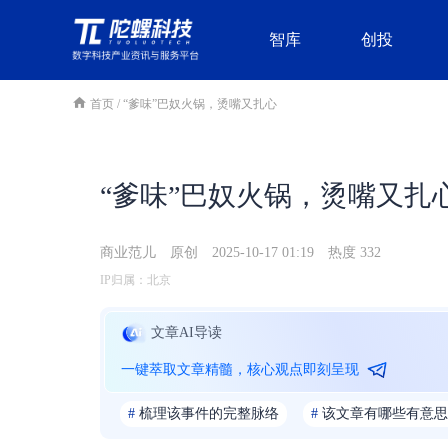
智库
创投
首页
/
“爹味”巴奴火锅，烫嘴又扎心
“爹味”巴奴火锅，烫嘴又扎
商业范儿
原创
2025-10-17 01:19
热度 332
IP归属：北京
文章AI导读
一键萃取文章精髓，核心观点即刻呈现
#
梳理该事件的完整脉络
#
该文章有哪些有意思