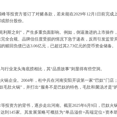
峰等投资方签订了对赌条款，若未能在2029年12月1日前完成
部或部分股份。
克利斯之剑”，产生多重负面影响。例如，倒逼激进的上市操作
尚未完全合规、品牌信任度受损的情况下急于递表，反而引发监管
的赎回负债已达3.06亿元，已超过其2.73亿元的货币资金储备。
但与行业龙头海底捞相比，其“品质故事”则显得有些空洞。
火锅企业。2004年，杜中兵在河南安阳开设第一家“巴奴”门店
“巴奴毛肚火锅”，并打出“服务不是巴奴的特色，毛肚和菌汤才是”
本等投资方的背书，逐步走出河南。截至2025年6月9日，巴奴火
达到145家。其发展策略可概括为“单品溢价+高端定位+资本