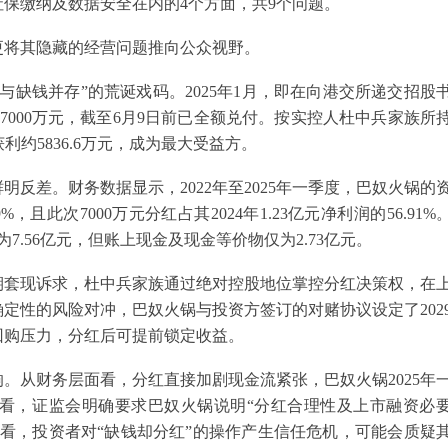
保缴纳及数据安全在内的4个方面，共9个问题。
更将其隐藏的经营问题推向公众视野。
缺钱并存”的荒诞戏码。2025年1月，即在向港交所递交招股
000万元，截至6月9日前已全额兑付。按实控人杜中兵家族所
利约5836.6万元，成为最大受益方。
反差。财务数据显示，2022年至2025年一季度，巴奴火锅的
.29%，且此次7000万元分红占其2024年1.23亿元净利润的56.91%
为7.56亿元，但账上现金及现金等价物仅为2.73亿元。
期套现诉求，杜中兵家族通过绝对控股地位掌控分红决策权，在
定性的风险对冲，巴奴火锅与投资方签订的对赌协议设定了202
回购压力，分红后可提前锁定收益。
。从财务层面看，分红直接加剧现金流紧张，巴奴火锅2025年
看，证监会明确要求巴奴火锅说明“分红合理性及上市融资必
看，投资者对“缺钱却分红”的操作产生信任危机，可能会质疑