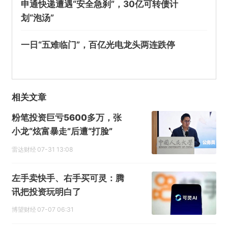
申通快递遭遇“安全急刹”，30亿可转债计
划“泡汤”
一日“五难临门”，百亿光电龙头两连跌停
相关文章
粉笔投资巨亏5600多万，张
小龙“炫富暴走”后遭“打脸”
雷达财经
07-31 13:08
左手卖快手、右手买可灵：腾
讯把投资玩明白了
博望财经
07-07 06:31