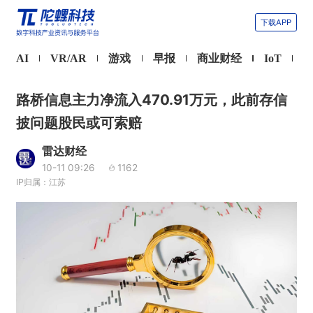
下载APP
AI
VR/AR
游戏
早报
商业财经
IoT
路桥信息主力净流入470.91万元，此前存信
披问题股民或可索赔
雷达财经
10-11 09:26
1162
IP归属：江苏