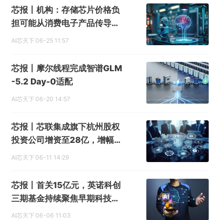
芯报丨机构：存储芯片价格负
担可能从消费电子产品传导至
AI
AI芯天下
06-25 11:57
芯报丨摩尔线程完成智谱GLM
-5.2 Day-0适配
AI芯天下
06-20 14:57
芯报丨芯联集成旗下杭州股权
投资公司增资至28亿，增幅约
56%
AI芯天下
06-11 14:29
芯报丨首关15亿元，英诺科创
三期基金持续聚焦早期科技投
资
AI芯天下
06-06 11:03