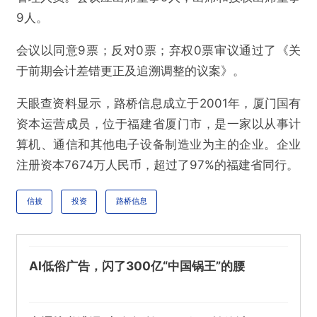
9人。
会议以同意9票；反对0票；弃权0票审议通过了《关
@雷达财经
于前期会计差错更正及追溯调整的议案》。
天眼查资料显示，路桥信息成立于2001年，厦门国有
路桥信息主力净流入470.91万元，此前存信披问
资本运营成员，位于福建省厦门市，是一家以从事计
题股民或可索赔
算机、通信和其他电子设备制造业为主的企业。企业
注册资本7674万人民币，超过了97%的福建省同行。
欺诈
色情
诱导行为
信披
投资
路桥信息
不实信息
违法犯罪
其他
AI低俗广告，闪了300亿“中国锅王”的腰
提交