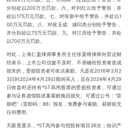
分别处以200万元罚款。六、对刘红云给予警告，并
*ST高鸿收到终止上市事先告知书，此前预处罚
处以175万元罚款。七、对张新中给予警告，并处以1
已下达受损股民可索赔
00万元罚款。八、对侯玉成、姚印杰分别给予警告，
并分别处以75万元罚款。九、对江庆给予警告，并处
欺诈
色情
诱导行为
以700万元罚款。
不实信息
违法犯罪
其他
对此，上海仁盈律师事务所主任张晏维律师向雷达财
经表示，上市公司信披不及时、不准确给投资者造成
损失的，受损投资者可依法索赔。凡是在2016年3月2
3日到2024年4月29日期间买入，且在2024年4月29
提交
日收盘时还持有*ST高鸿股票的受损投资者，可通过
参与证券虚假陈述案索赔挽回损失。可通过公号：“雷
助吧”（雷助码：88）报名，免费参与索赔。获赔前无
任何费用。
天眼查显示，*ST高鸿参与招投标项目26次；知识产