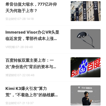
希音估值大缩水，777亿许仰
天为何急于上市？
雷达财经
07-28 14:18
Immersed Visor办公VR头显
临近发货，零部件成本上涨带
动售价上调
VR陀螺
07-28 09:48
百度转板双重主要上市：一
次“身份迭代”背后的资本与产
业账
博望财经
07-22 06:46
Kimi K3爆火引发“算力
荒”，“不着急上市”的杨植麒急
了？
雷达财经
07-21 13:37