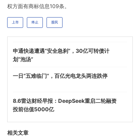
权方面有商标信息109条。
上市
终止
股民
申通快递遭遇“安全急刹”，30亿可转债计
划“泡汤”
一日“五难临门”，百亿光电龙头两连跌停
8.6雷达财经早报：DeepSeek重启二轮融资
投前估值5000亿
相关文章