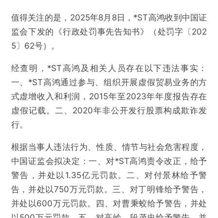
值得关注的是，2025年8月8日，*ST高鸿收到中国证
监会下发的《行政处罚事先告知书》（处罚字〔202
5〕62号）。
经查明，*ST高鸿及相关人员存在以下违法事实：
一、*ST高鸿通过参与、组织开展虚假贸易业务的方
式虚增收入和利润，2015年至2023年年度报告存在
虚假记载。二、2020年非公开发行股票构成欺诈发
行。
根据当事人违法行为、性质、情节与社会危害程度，
中国证监会拟决定：一、对*ST高鸿责令改正，给予
警告，并处以1.35亿元罚款。二、对付景林给予警
告，并处以750万元罚款。三、对丁明锋给予警告，
并处以600万元罚款。四、对曹秉蛟给予警告，并处
@雷达财经
以500万元罚款。五、对高岭、段茂忠给予警告，并