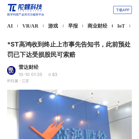
下载APP
AI
VR/AR
游戏
早报
商业财经
IoT
*ST高鸿收到终止上市事先告知书，此前预处
罚已下达受损股民可索赔
雷达财经
10-10 01:35
83
IP归属：江苏