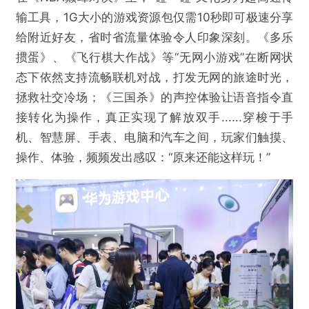
输工具，1G大小的游戏资源包仅需10秒即可极速分享
欺诈
色情
诱导行为
给附近好友，省时省流量体验令人印象深刻。《多乐
掼蛋》、《飞行棋大作战》等“无网小游戏”在断网状
不实信息
违法犯罪
其他
态下依然支持流畅联机对战，打发无网的旅途时光，
拯救社交冷场；《三国杀》的声控体验让语音指令直
接转化为操作，真正实现了解放双手......穿梭于手
提交
机、智慧屏、手表、电脑和汽车之间，玩家们触摸、
操作、体验，频频发出感叹：“原来还能这样玩！”