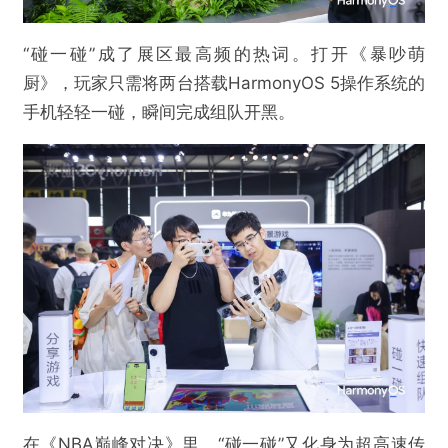
“碰一碰”成了展区最高频的热词。打开《暴吵萌
厨》，玩家只需将两台搭载HarmonyOS 5操作系统的
手机轻轻一碰，瞬间完成组队开黑。
@游戏陀螺
2025 ChinaJoy焦点：50+款鸿蒙游戏引爆玩家
热潮
在《NBA巅峰对决》里，“碰一碰”又化身为超高速传