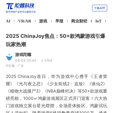
下载APP
AI
VR/AR
游戏
早报
商业财经
IoT
2025 ChinaJoy焦点：50+款鸿蒙游戏引爆
玩家热潮
游戏陀螺
08-04 05:45
3154
IP归属：广东
2025 ChinaJoy首日，华为游戏中心携手《王者荣
耀》《光与夜之恋》《少女前线2：追放》《诛仙2》
《植物大战僵尸3》《NBA巅峰对决》等50+款游戏重
磅亮相，1000㎡鸿蒙游戏展区正式开门迎客！六大热
门游戏独立展台星光熠熠，全场景体验区、鸿蒙试玩
区人流如织，随着鸿蒙5终端数量突破1000万，越来