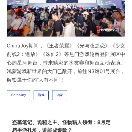
ChinaJoy期间，《王者荣耀》《光与夜之恋》《少女
前线2：追放》《诛仙2》等热门游戏轮番登陆展区中
心的星河舞台，带来精彩的水友赛和舞台互动表演。
鸿蒙游戏新世界的大门已敞开，前往N3馆01号展台，
解锁属于你的“大有不同”！
ChinaJoy
游戏
鸿蒙
盗墓笔记、诡秘之主、怪物猎人领衔：8月定
档手游扎堆，谁能成爆款？