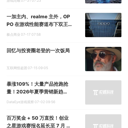
游戏陀螺
07-31 07:23
一加主内、realme 主外，OP
PO 在游戏性能赛道布下双王
牌
极点商业
07-17 07:58
回忆与投资圈老登的一次饭局
互联网怪盗团
07-15 09:05
暴涨109%！大量产品抢跑抢
量！2026年夏季营销新趋
势？
DataEye游戏观察
07-02 09:56
百万奖金 + 50 万直投！创业
之星游戏赛报名延长至 7 月 15