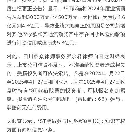
度业绩更正公告》显示，*ST熊猫将2024年度业绩预
告从盈利3000万元至4500万元，大幅修正为亏损4.6
亿元到4.8亿元。导致业绩大幅修正的原因是公司新增
对其他应收款和其他流动资产中存在回收风险的款项
进行计提信用减值损失5.8亿元。
对此，四川鼎众律师事务所余君律师向雷达财经表
@雷达财经
示，上市公司信披不及时、不准确给投资者造成损失
的，受损投资者可依法索赔。凡是在2024年1月22日
*ST熊猫收到湖南监管局警示函，信披不准受损
至2025年4月27日期间买入，且在2025年4月27日收
股民可索赔
盘时持有*ST熊猫股票的投资者，可以报名参加索
赔。报名请关注公号“雷助吧”（雷助码：66）参与，
欺诈
色情
诱导行为
获赔前无任何费用。
不实信息
违法犯罪
其他
天眼查显示，*ST熊猫参与招投标项目1次；知识产权
方面有商标信息27条。