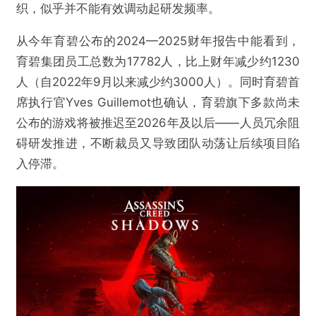
织，似乎并不能有效调动起研发频率。
从今年育碧公布的2024—2025财年报告中能看到，
育碧集团员工总数为17782人，比上财年减少约1230
人（自2022年9月以来减少约3000人）。同时育碧首
席执行官Yves Guillemot也确认，育碧旗下多款尚未
公布的游戏将被推迟至2026年及以后——人员冗余阻
碍研发推进，不断裁员又导致团队动荡让后续项目陷
入停滞。