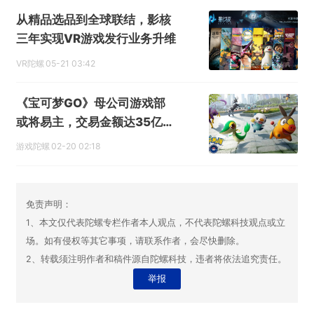
从精品选品到全球联结，影核
三年实现VR游戏发行业务升维
VR陀螺
05-21 03:42
《宝可梦GO》母公司游戏部
或将易主，交易金额达35亿美
元天价
游戏陀螺
02-20 02:18
免责声明：
1、本文仅代表陀螺专栏作者本人观点，不代表陀螺科技观点或立
场。如有侵权等其它事项，请联系作者，会尽快删除。
2、转载须注明作者和稿件源自陀螺科技，违者将依法追究责任。
举报