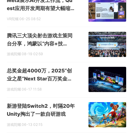
Meta展示AI开发工作流，Qu
est应用开发周期有望大幅缩
短
VR陀螺
06-25 08:52
腾讯三大顶尖射击游戏主策同
台分享，鸿蒙以“内容+技
术”破生态竞争
游戏陀螺
08-19 02:59
总奖金超4000万，2025“创
业之星”Next Star百万奖金全
球悬赏赛开启报名
游戏陀螺
06-17 11:58
新游登陆Switch2，时隔20年
Unity掏出了一款自研游戏
游戏陀螺
06-13 02:15