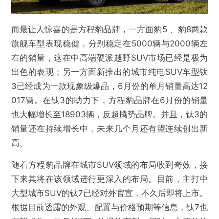
欺诈
色情
诱导行为
而最让人惊喜的是方程豹品牌，一方面豹5 、豹8两款
不实信息
违法犯罪
其他
旗舰车型表现稳健，分别稳定在5000辆与2000辆左
右的销量，这在中高端硬派越野SUV市场已经是极为
出色的表现；另一方面新推出的城市纯电SUV车型钛
3已经成为一款现象级爆品，6月份的单月销量高达12
提交
017辆。在钛3的助力下，方程豹品牌在6月份的销量
也大幅增长至18903辆，反超腾势品牌。并且，钛3的
销量还在持续增长中，未来几个月还有望连续创出新
高。
随着方程豹品牌在城市SUV领域的布局收到奇效，接
下来其将在该领域进行更深入的布局。目前，主打中
大型城市SUV的钛7已经对外官宣，不久后即将上市。
根据目前透露的外观、配置与价格预期等信息，钛7也