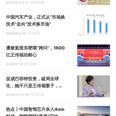
砺石商业评论
07-03 03:25
中国汽车产业，正式从“市场换
技术”走向“技术换市场”
智能相对论
06-27 13:13
遭被套股东哽咽“拷问”，1600
亿王传福劝耐心
雷达财经
06-11 13:42
促成巴菲特投资，破局全球
化，她不只是王传福妻子，还
是比亚迪发展史上的关键人物
砺石商业评论
06-10 03:18
热点丨中国智驾芯片杀入4nm