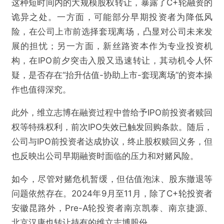
这种短时间内的大规模股权转让，暴露了C+轮融资的
诡异之处。一方面，可能部分早期投资者为降低风
险，在公司上市前选择套现离场，凸显对公司未来发
展的担忧；另一方面，新丝路资本作为专业投资机
构，在IPO前夕突击入股又迅速转让，其动机令人怀
疑，是否存在“抬升估值-协助上市-套现离场”的资本操
作也值得深究。
此外，维立志博在融资过程中曾给予IPO前投资者赎回
权等特殊权利，前次IPO失效已触发回购条款。随后，
公司与IPO前投资者达成协议，终止股权赎回义务，但
也反映出公司早期融资时面临的压力和对赌风险。
如今，尽管对赌危机暂缓，但估值泡沫、股东撤退等
问题依然存在。2024年9月至11月，除了C+轮投资者
安徽昆路外，Pre-A轮投资者南京凯泰、南京捷源、
北京汉康也转让持有的维立志博股份。