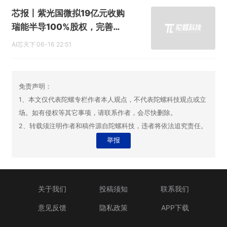
芯报丨紫光国微拟19亿元收购
瑞能半导100%股权，完善功
率半导体产业链布局
AI芯天下
06-16 22:51
免责声明：
1、本文仅代表陀螺专栏作者本人观点，不代表陀螺科技观点或立
场。如有侵权等其它事项，请联系作者，会尽快删除。
2、转载须注明作者和稿件源自陀螺科技，违者将依法追究责任。
举报
关于我们
投稿须知
联系我们
意见反馈
隐私政策
APP下载