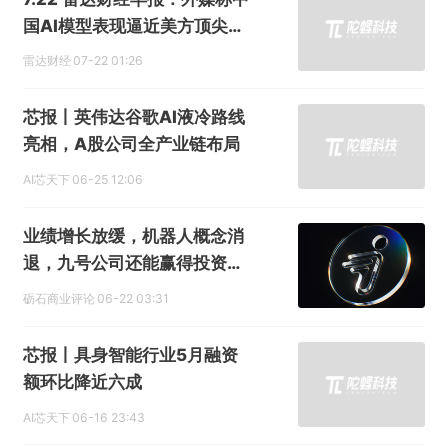
国AI模型表现逼近美方顶尖水
平
雷达财经
07-22 01:26
芯报丨英伟达谷歌AI液冷路线
亮相，A股公司全产业链布局
AI芯天下
06-25 12:06
业绩增长放缓，机器人概念消
退，九号公司还能赢得投资者
信赖吗？
砺石商业评论
06-22 03:31
芯报丨具身智能行业5月融资
额环比降近六成
AI芯天下
06-16 23:43