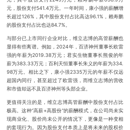
PO
元，股份支付541.4万元。一年时间，康小强的薪酬增
长超过126%，其中股份支付占比高达96.1%，赖寿鹏
欺诈
色情
诱导行为
的股份支付占比也达84.7%。
不实信息
违法犯罪
其他
与部分已上市同行企业对比，维立志博的高管薪酬也
显得有些离谱。例如，2024年，百济神州董事长欧雷
强的年薪为2019.38万元；君实生物董事长熊俊的年
薪为383.33万元；百利天恒董事长朱义的年薪为334.
提交
98万元。相比之下，康小强2335万元的年薪不仅远
超国内同行，甚至超过了欧雷强，而维立志博的营收
和市值却远不及百济神州等头部企业。
更值得关注的是，维立志博高管薪酬中股份支付占比
极高。这种“高薪+高股份”的薪酬模式，在公司尚未实
现商业化、股价尚未公开的情况下，更像是一种变相
的套现行为。因为股份支付本质上是将未来的股权价