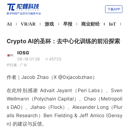
下载APP
AI
VR/AR
游戏
早报
商业财经
IoT
Crypto AI的圣杯：去中心化训练的前沿探索
IOSG
06-18 01:38
45733
IP归属：广东
作者｜Jacob Zhao（X @0xjacobzhao）
在此特别感谢 Advait Jayant（Peri Labs）、Sven
Wellmann（Polychain Capital）、Chao（Metropoli
s DAO）、Jiahao（Flock）、Alexander Long（Plur
alis Research）Ben Fielding & Jeff Amico (Gensy
n) 的建议与反馈。