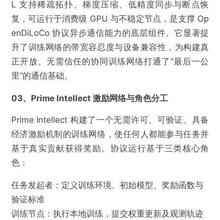
L 支持稀疏拓扑、梯度压缩、低精度同步与断点恢
复，可运行于消费级 GPU 与不稳定节点，是支撑 Op
enDiLoCo 协议异步通信能力的底层组件。它显著提
升了训练网络的带宽容忍度与设备兼容性，为构建真
正开放、无需信任的协同训练网络打通了“最后一公
里”的通信基础。
03、Prime Intellect 激励网络与角色分工
Prime Intellect 构建了一个无需许可、可验证、具备
经济激励机制的训练网络，使任何人都能参与任务并
基于真实贡献获得奖励。协议运行基于三类核心角
@IOSG
色：
任务发起者：定义训练环境、初始模型、奖励函数与
Crypto AI的圣杯：去中心化训练的前沿探索
验证标准
训练节点：执行本地训练，提交权重更新及观测轨迹
欺诈
色情
诱导行为