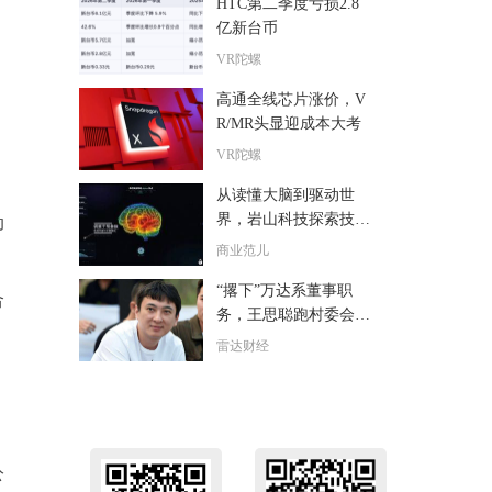
HTC第二季度亏损2.8
亿新台币
VR陀螺
高通全线芯片涨价，V
R/MR头显迎成本大考
VR陀螺
从读懂大脑到驱动世
界，岩山科技探索技术
动
落地“最后一公里”
商业范儿
“撂下”万达系董事职
合
务，王思聪跑村委会开
公司？
雷达财经
公