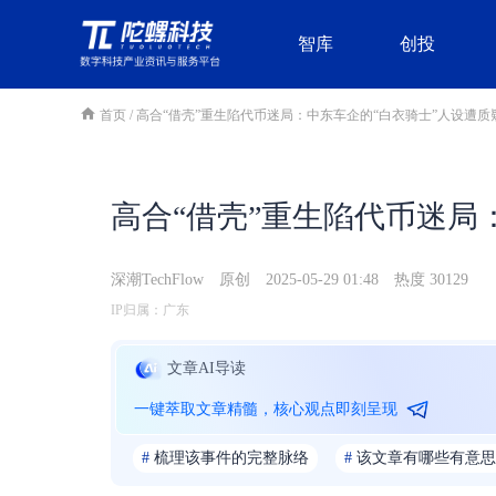
智库
创投
首页
/
高合“借壳”重生陷代币迷局：中东车企的“白衣骑士”人设遭质
高合“借壳”重生陷代币迷局
深潮TechFlow
原创
2025-05-29 01:48
热度 30129
IP归属：广东
文章AI导读
一键萃取文章精髓，核心观点即刻呈现
#
梳理该事件的完整脉络
#
该文章有哪些有意思