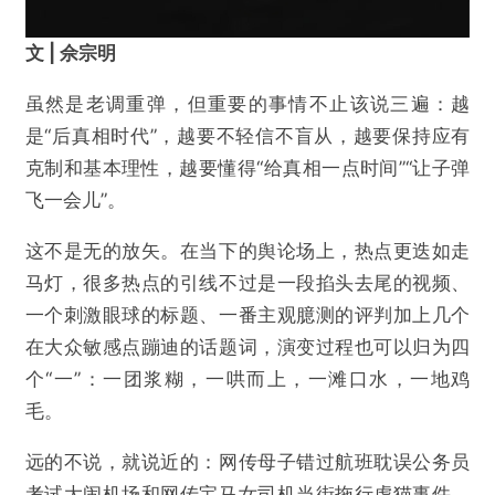
文 | 佘宗明
虽然是老调重弹，但重要的事情不止该说三遍：越
是“后真相时代”，越要不轻信不盲从，越要保持应有
克制和基本理性，越要懂得“给真相一点时间”“让子弹
飞一会儿”。
这不是无的放矢。在当下的舆论场上，热点更迭如走
马灯，很多热点的引线不过是一段掐头去尾的视频、
一个刺激眼球的标题、一番主观臆测的评判加上几个
在大众敏感点蹦迪的话题词，演变过程也可以归为四
个“一”：一团浆糊，一哄而上，一滩口水，一地鸡
毛。
远的不说，就说近的：网传母子错过航班耽误公务员
考试大闹机场和网传宝马女司机当街拖行虐猫事件，