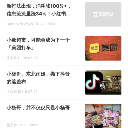
新打法出现，消耗涨100%+，
信息流流量涨34%！小红书游
戏营销，最新数据、利弊如
DataEye游戏观察
05-27 08:59
何？
小象超市，可能会成为下一个
「美团打车」
孟永辉
11-08 06:35
小杨哥、东北雨姐，撕下抖音
的遮羞布
孟永辉
10-16 07:42
小杨哥，并不仅仅只是小杨哥
孟永辉
09-18 08:59