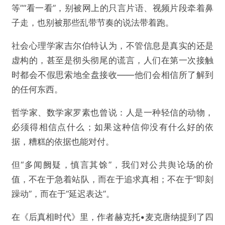
等”“看一看”，别被网上的只言片语、视频片段牵着鼻
子走，也别被那些乱带节奏的说法带着跑。
社会心理学家吉尔伯特认为，不管信息是真实的还是
虚构的，甚至是彻头彻尾的谎言，人们在第一次接触
时都会不假思索地全盘接收——他们会相信所了解到
的任何东西。
哲学家、数学家罗素也曾说：人是一种轻信的动物，
必须得相信点什么；如果这种信仰没有什么好的依
据，糟糕的依据也能对付。
但“多闻阙疑，慎言其馀”，我们对公共舆论场的价
值，不在于急着站队，而在于追求真相；不在于“即刻
躁动”，而在于“延迟表达”。
在《后真相时代》里，作者赫克托•麦克唐纳提到了四