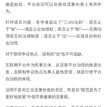
为“争议流量”变现踩刹车，很有必要
饶是如此，平台依旧可以在推动流量向善上有所作
为。
欺诈
色情
诱导行为
针对谣言问题，有学者提出了“三zhi法则”：谣言止
不实信息
违法犯罪
其他
于“知”——满足公众知情权；谣言止于“制”——完善治
理谣言的法律制度；谣言止于“治”——实现良好的社
会治理。
提交
对于那些争议热点，该有的“治”也不可或缺。
互联网平台作为民事主体，从完善平台治理的角度出
发，去限制争议热点当事人趁热变现，就是行使平台
自治权的体现。
治理不是对正当流量价值的否定，而是在“规范是为了
更好地发展”中倡导更健康的流量观。