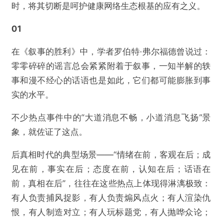
时，将其切断是呵护健康网络生态根基的应有之义。
01
在《叙事的胜利》中，学者罗伯特·弗尔福德曾说过：
零零碎碎的谣言总会紧紧附着于叙事，一知半解的轶
事和漫不经心的话语也是如此，它们都可能膨胀到事
实的水平。
不少热点事件中的“大道消息不畅，小道消息飞扬”景
象，就佐证了这点。
后真相时代的典型场景——“情绪在前，客观在后；成
见在前，事实在后；态度在前，认知在后；话语在
前，真相在后”，往往在这些热点上体现得淋漓极致：
有人负责捕风捉影，有人负责煽风点火；有人渲染仇
恨，有人制造对立；有人玩标题党，有人抛哗众论；