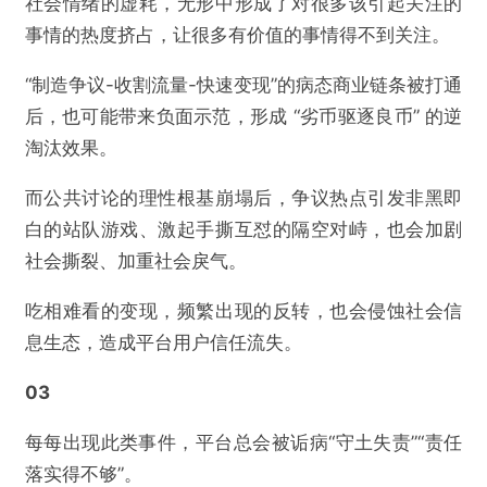
社会情绪的虚耗，无形中形成了对很多该引起关注的
事情的热度挤占，让很多有价值的事情得不到关注。
“制造争议-收割流量-快速变现”的病态商业链条被打通
后，也可能带来负面示范，形成 “劣币驱逐良币” 的逆
淘汰效果。
而公共讨论的理性根基崩塌后，争议热点引发非黑即
白的站队游戏、激起手撕互怼的隔空对峙，也会加剧
社会撕裂、加重社会戾气。
吃相难看的变现，频繁出现的反转，也会侵蚀社会信
息生态，造成平台用户信任流失。
03
每每出现此类事件，平台总会被诟病“守土失责”“责任
落实得不够”。