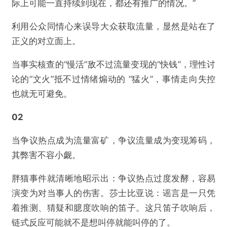
际上可能一直持续到现在，都还有推广的情况。”
利用公众同情心来误导大众获取流量，显然是站在了
正义的对立面上。
当事实核查的“慢活”敌不过流量变现的“快钱”，理性讨
论的“文火”抵不过情绪煽动的 “猛火”，事情走向失控
也就无可避免。
02
当争议热点成为流量富矿，争议流量成为变现筹码，
其弊害不容小觑。
胖猫事件就清晰地昭示出：争议热点过度发酵，容易
演变为对当事人的伤害。莎士比亚说：谣言是一只凭
着推测、猜疑和臆度吹响的笛子。这只笛子吹响后，
链式反应可能就不是想叫停就能叫停的了。