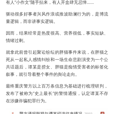
有人“小作文”随手拈来，有人开盒肆无忌惮……
驱动很多好事者兴风作浪或推波助澜行为的，是博流
量逻辑，而非讲事实逻辑。
因而，结果经常是热度很高、营养很低，事实短缺、
情绪过剩。
就拿此前曾引起聚讼纷纭的胖猫事件来说，在胖猫之
死从一起私人感情纠纷和一场生命悲剧演变为一个公
共话题后，谭某是捞女、胖猫是痴情受害者的标签化
叙事，就引导着整个事件的舆论走向。
最终重庆警方以上百万条信息为基础进行梳理研判，
发布了被称为“史上最长”的警情通报，认定谭某不存
在涉嫌诈骗犯罪行为。