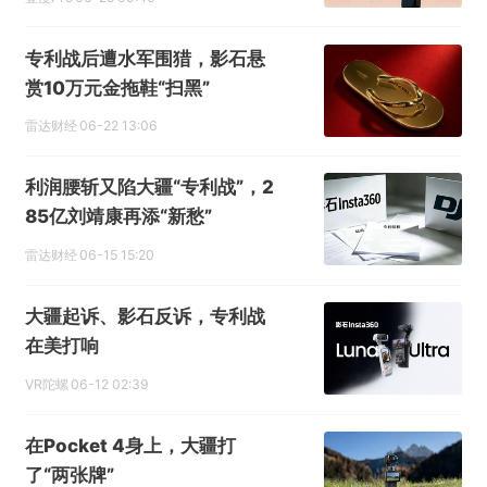
专利战后遭水军围猎，影石悬
赏10万元金拖鞋“扫黑”
雷达财经
06-22 13:06
利润腰斩又陷大疆“专利战”，2
85亿刘靖康再添“新愁”
雷达财经
06-15 15:20
大疆起诉、影石反诉，专利战
在美打响
VR陀螺
06-12 02:39
在Pocket 4身上，大疆打
了“两张牌”