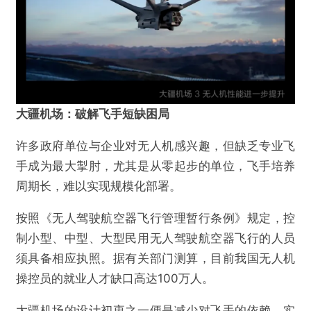
AI芯天下丨趋势丨大疆无人机机场升级车载部
署，低空经济正迎双重风口
欺诈
色情
诱导行为
不实信息
违法犯罪
其他
大疆机场：破解飞手短缺困局
许多政府单位与企业对无人机感兴趣，但缺乏专业飞
手成为最大掣肘，尤其是从零起步的单位，飞手培养
提交
周期长，难以实现规模化部署。
按照《无人驾驶航空器飞行管理暂行条例》规定，控
制小型、中型、大型民用无人驾驶航空器飞行的人员
须具备相应执照。据有关部门测算，目前我国无人机
操控员的就业人才缺口高达100万人。
大疆机场的设计初衷之一便是减少对飞手的依赖，实