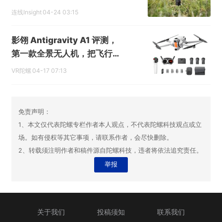
连线Insight
04-24 03:15
影翎 Antigravity A1 评测，
第一款全景无人机，把飞行这
件事重新想了一遍
VR陀螺
04-17 07:13
免责声明：
1、本文仅代表陀螺专栏作者本人观点，不代表陀螺科技观点或立
场。如有侵权等其它事项，请联系作者，会尽快删除。
2、转载须注明作者和稿件源自陀螺科技，违者将依法追究责任。
举报
关于我们
投稿须知
联系我们