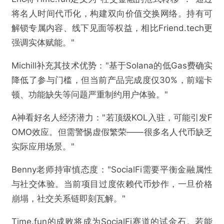
将名人时间代币化，构建双向价值交换网络。持有可
解锁专属内容、线下见面等权益，相比Friend.tech更
强调实体赋能。"
Michill补充其技术优势："基于Solana的低Gas费确实
降低了参与门槛，但当前产品完成度仅30%，前端卡
顿、功能缺失等问题严重制约用户体验。"
A神看好名人经济潜力："若顶级KOL入驻，可能引发F
OMO效应。但需警惕虚假繁荣——很多名人代币缺乏
实际应用场景。"
Benny老师持审慎态度："SocialFi需要平衡金融属性
与社交体验。当前项目过度依赖代币炒作，一旦价格
崩塌，社交关系链即刻瓦解。"
Time.fun的成败将成为SocialFi赛道的试金石。若能