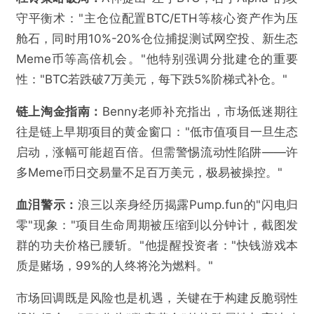
守平衡术："主仓位配置BTC/ETH等核心资产作为压
舱石，同时用10%-20%仓位捕捉测试网空投、新生态
Meme币等高倍机会。"他特别强调分批建仓的重要
性："BTC若跌破7万美元，每下跌5%阶梯式补仓。"
链上淘金指南：
Benny老师补充指出，市场低迷期往
往是链上早期项目的黄金窗口："低市值项目一旦生态
启动，涨幅可能超百倍。但需警惕流动性陷阱——许
多Meme币日交易量不足百万美元，极易被操控。"
血泪警示：
浪三以亲身经历揭露Pump.fun的"闪电归
零"现象："项目生命周期被压缩到以分钟计，截图发
群的功夫价格已腰斩。"他提醒投资者："快钱游戏本
质是赌场，99%的人终将沦为燃料。"
市场回调既是风险也是机遇，关键在于构建反脆弱性