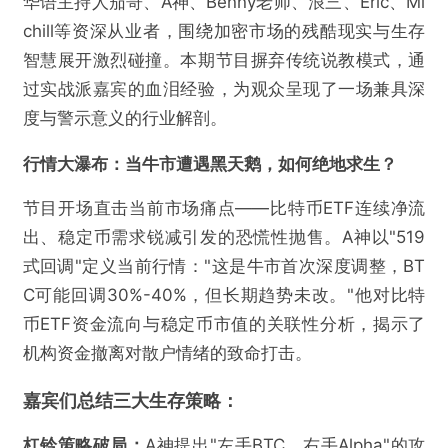
华语主持人茄哥、A神、Benny老师、浪三、Eric、Mi
chill等资深从业者，围绕加密市场的残酷现实与生存
智慧展开激烈碰撞。本期节目摒弃传统说教模式，通
过实战派嘉宾的血泪经验，为观众呈现了一场兼具深
度与警示意义的行业解剖。
行情大瀑布：当牛市遭遇黑天鹅，如何绝地求生？
节目开场直击当前市场痛点——比特币ETF连续净流
出、稳定币需求锐减引发的恐慌性抛售。A神以"519
式回调"定义当前行情："这是牛市首次深度调整，BT
C可能回调30%-40%，但长期趋势未改。"他对比特
币ETF资金流向与稳定币市值的关联性分析，揭示了
机构资金撤离对散户情绪的致命打击。
嘉宾们总结三大
生存策略：
杠铃策略破局：
A神提出"左手BTC，右手Alpha"的攻