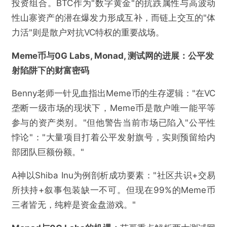
投资组合。BTC作为"数字黄金"的抗跌属性与高波动
性山寨资产的潜在爆发力形成互补，而链上交互的"体
力活"则是散户对抗VC特权的重要战场。
Meme币与0G Labs, Monad, 测试网的进展：公平发
射陷阱下的财富密码
Benny老师一针见血指出Meme币的生存逻辑："在VC
垄断一级市场的现状下，Meme币是散户唯一能平等
参与的资产类别。"但他警告当前市场已陷入"公平性
悖论"："大量项目打着公平发射旗号，实则预留给内
部团队巨额份额。"
A神以Shiba Inu为例剖析成功要素："社区共识+交易
所扶持+叙事包装缺一不可。但现在99%的Meme币
三者皆无，纯粹是资金盘游戏。"