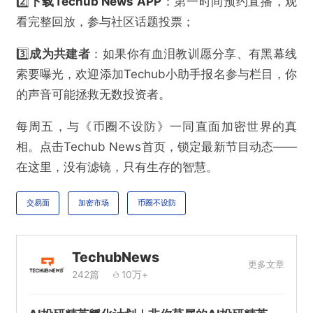
2️⃣
下载Techub News APP
：第一时间预约直播，观
看完整回放，参与社区话题投票；
3️⃣
成为共建者
：如果你有血泪教训愿分享、有黑幕线
索要曝光，欢迎添加Techub小助手报名参与栏目，你
的声音可能拯救无数投资者。
每周五，与《币圈不设防》一同直面加密世界的真
相。点击Techub News首页，锁定最新节目动态——
在这里，没有滤镜，只有生存的智慧。
交易面
加密市场
币圈不设防
TechubNews
更多文章
242篇
10万+