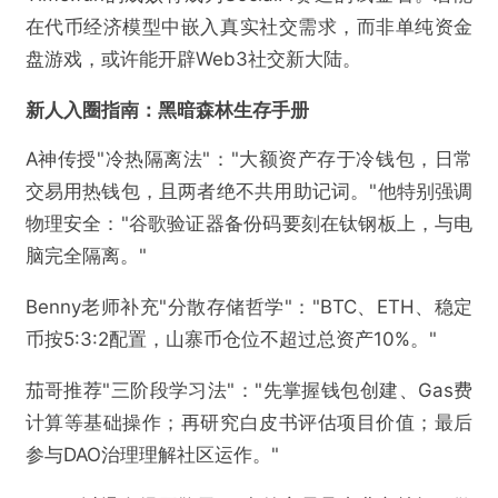
在代币经济模型中嵌入真实社交需求，而非单纯资金
盘游戏，或许能开辟Web3社交新大陆。
新人入圈指南：黑暗森林生存手册
A神传授"冷热隔离法"："大额资产存于冷钱包，日常
交易用热钱包，且两者绝不共用助记词。"他特别强调
物理安全："谷歌验证器备份码要刻在钛钢板上，与电
脑完全隔离。"
Benny老师补充"分散存储哲学"："BTC、ETH、稳定
币按5:3:2配置，山寨币仓位不超过总资产10%。"
茄哥推荐"三阶段学习法"："先掌握钱包创建、Gas费
@TechubNews
计算等基础操作；再研究白皮书评估项目价值；最后
参与DAO治理理解社区运作。"
《币圈不设防》首期回顾：撕开暴富幻象，解码
加密生存法则