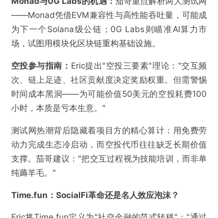
Monad与0G Labs的机遇：
茄哥重点解析两大测试网
——Monad凭借EVM兼容性与高性能吞吐量，可能成
为下一个Solana级公链；0G Labs则瞄准AI算力市
场，试图用模块化区块链重构基础设施。
空投参与指南：
Eric提出"空投三要素"理论："交互频
次、链上足迹、社区贡献度决定奖励权重。但需警惕
时间成本黑洞——为可能价值50美元的空投耗费100
小时，本质是亏本生意。"
测试网热潮背后隐藏着项目方的精心算计：用免费劳
动力完成生态冷启动，而空投代币往往缺乏长期价值
支撑。茄哥建议："把交互过程视为技能培训，而非单
纯薅羊毛。"
Time.fun：SocialFi革命还是名人效应泡沫？
Eric将Time.fun定义为"社交金融的范式转移"："通过