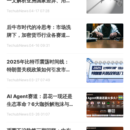
一文解析亚洲国家差异、用户
行为及市场特征
TechubNews
04-17 07:28
后牛市时代的冷思考：市场洗
牌下，加密货币行业各赛道将
如何发展
TechubNews
04-16 09:31
2025年比特币震荡时间线：
特朗普关税政策如何引发市
场"过山车"行情
TechubNews
03-27 07:49
AI Agent赛道：昙花一现还是
生态革命？6大咖拆解泡沫与
未来
TechubNews
03-26 01:07