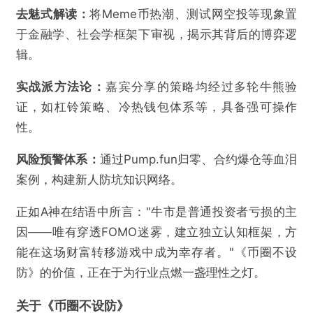
去魅式解读：
将Meme币热潮、测试网空投等现象置
于金融学、社会学框架下审视，揭示其背后的博弈逻
辑。
实战派方法论：
嘉宾分享的策略均经过多轮牛熊验
证，如杠铃策略、冷热钱包体系等，具备强可操作
性。
风险预警体系：
通过Pump.fun归零、合约爆仓等血泪
案例，构建新人防坑知识网络。
正如A神在结语中所言："牛市是普通投资者亏损的主
因——唯有穿透FOMO迷雾，建立独立认知框架，方
能在这场财富转移游戏中成为幸存者。"《币圈不设
防》的价值，正在于为行业点燃一盏理性之灯。
关于《币圈不设防》