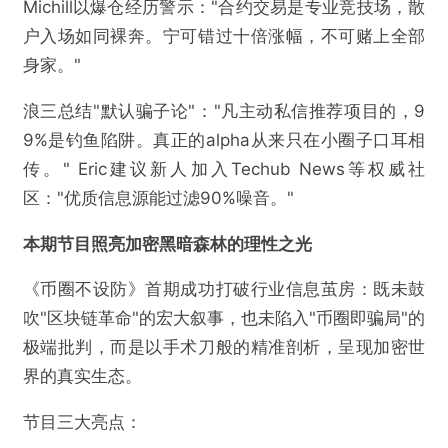
Michill以爆仓经历警示："合约交易是专业竞技场，散
户入场如同裸奔。宁可错过十倍涨幅，不可赌上全部
欺诈
色情
诱导行为
身家。"
不实信息
违法犯罪
其他
浪三总结"默认骗子论"："凡主动私信推荐项目的，9
9%是钓鱼陷阱。真正的alpha从来只在小圈子口耳相
传。" Eric建议新人加入Techub News等权威社
区："优质信息源能过滤90%噪音。"
提交
本期节目照亮加密黑暗森林的理性之光
《币圈不设防》首期成功打破行业信息茧房：既未鼓
吹"区块链革命"的宏大叙事，也未陷入"币圈即骗局"的
极端批判，而是以手术刀般的精准剖析，呈现加密世
界的真实生态。
节目三大亮点：