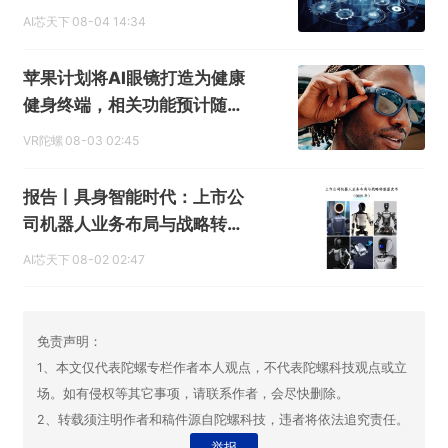
AI芯天下
08-04 14:34
苹果计划将AI眼镜打造为健康
健身终端，相关功能预计随后
续机型落地
VR陀螺
08-03 02:45
报告丨具身智能时代：上市公
司机器人业务布局与战略转型
蓝皮书
AI芯天下
08-02 02:47
免责声明：
1、本文仅代表陀螺专栏作者本人观点，不代表陀螺科技观点或立
场。如有侵权等其它事项，请联系作者，会尽快删除。
2、转载须注明作者和稿件源自陀螺科技，违者将依法追究责任。
举报