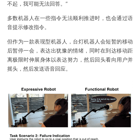
不起，我可能无法回答。”
多数机器人在一些指令无法顺利推进时，也会通过语
音提示修改指令。
但作为一款表现型机器人，台灯机器人会短暂的移动
后暂停一会，表达出犹豫的情绪，同时在到达移动距
离极限时伸展身体以表达努力，然后回头看向用户并
摇头，然后发送语音回应。
@硅兔赛跑
苹果首个AI陪伴机器人“曝光”：能跳舞还会生气
欺诈
色情
诱导行为
不实信息
违法犯罪
其他