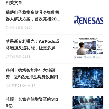
相关文章
瑞萨电子将携多款具身智能机
器人解决方案，首次亮相202
6中国具身智能机器人产业大
芯谈科技
昨天 05:32
会
苹果新专利曝光：AirPods或
将增加头追功能，让更多屏幕
具备空间显示能力
VR陀螺
昨天 02:53
科创丨德塔智能半年六轮融
资，近5亿元押注具身数据闭
环
AI芯天下
08-04 14:37
芯报丨长鑫存储增资至约313.
9亿