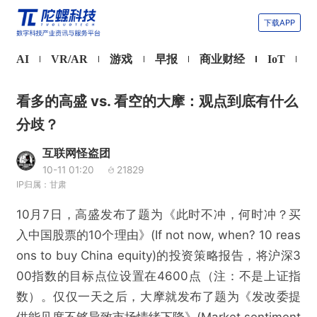
下载APP
AI
VR/AR
游戏
早报
商业财经
IoT
看多的高盛 vs. 看空的大摩：观点到底有什么
分歧？
互联网怪盗团
10-11 01:20
21829
IP归属：甘肃
10月7日，高盛发布了题为《此时不冲，何时冲？买
入中国股票的10个理由》(If not now, when? 10 reas
ons to buy China equity)的投资策略报告，将沪深3
00指数的目标点位设置在4600点（注：不是上证指
数）。仅仅一天之后，大摩就发布了题为《发改委提
供能见度不够导致市场情绪下降》(Market sentiment