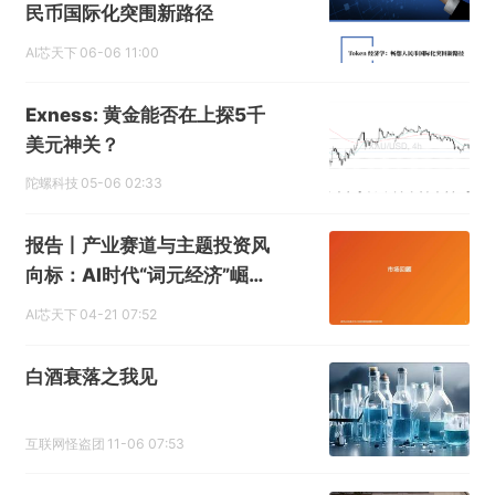
民币国际化突围新路径
AI芯天下
06-06 11:00
Exness: 黄金能否在上探5千
美元神关？
陀螺科技
05-06 02:33
报告丨产业赛道与主题投资风
向标：AI时代“词元经济”崛
起，地缘危机影响多种关键原
AI芯天下
04-21 07:52
材料
白酒衰落之我见
互联网怪盗团
11-06 07:53