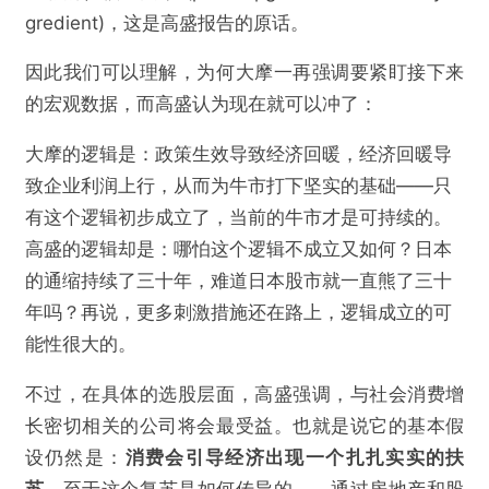
gredient)，这是高盛报告的原话。
因此我们可以理解，为何大摩一再强调要紧盯接下来
的宏观数据，而高盛认为现在就可以冲了：
@互联网怪盗团
大摩的逻辑是：政策生效导致经济回暖，经济回暖导
致企业利润上行，从而为牛市打下坚实的基础——只
看多的高盛 vs. 看空的大摩：观点到底有什么分
有这个逻辑初步成立了，当前的牛市才是可持续的。
歧？
高盛的逻辑却是：哪怕这个逻辑不成立又如何？日本
的通缩持续了三十年，难道日本股市就一直熊了三十
欺诈
色情
诱导行为
年吗？再说，更多刺激措施还在路上，逻辑成立的可
能性很大的。
不实信息
违法犯罪
其他
不过，在具体的选股层面，高盛强调，与社会消费增
长密切相关的公司将会最受益。也就是说它的基本假
设仍然是：
消费会引导经济出现一个扎扎实实的扶
提交