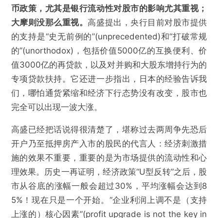
币政策，尤其是银行流动性对股市的影响尤其重视；
大摩则没那么重视。
高盛提出，央行目前对股市提供
的支持是“史无前例的”(unprecedented)和“打破常规
的”(unorthodox)，包括价值5000亿的互换便利、价
值3000亿的再贷款，以及对并购和大股东增持行为的
专项贷款扶持。它还进一步指出，日本的经验告诉我
们，哪怕通货紧缩和经济下行态势没有改变，股市也
完全可以出现一波大涨。
高盛已经把话说得很清楚了，堪称过去两周争先恐后
开户乃至抵押房产入市的股民的代言人：经济刺激措
施的效果不重要，重要的是为市场提供的流动性和心
理效果。历史一再证明，经济政策“U型反转”之后，股
市从谷底的涨幅一般会超过30%，平均涨幅会达到8
5%！现在只是一个开始。“企业利润上调不是（支持
上涨的）核心因素”(profit upgrade is not the key in