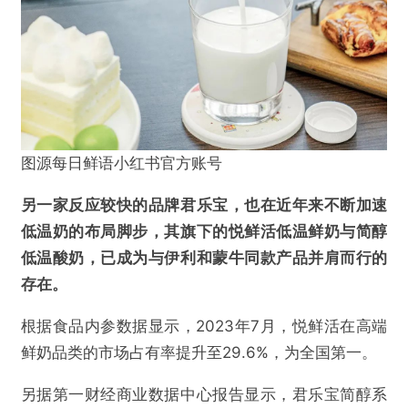
图源每日鲜语小红书官方账号
@连线Insight
另一家反应较快的品牌君乐宝，也在近年来不断加速
产能过剩、竞争加剧后，乳企们卷向低温奶
低温奶的布局脚步，其旗下的悦鲜活低温鲜奶与简醇
低温酸奶，已成为与伊利和蒙牛同款产品并肩而行的
欺诈
色情
诱导行为
存在。
不实信息
违法犯罪
其他
根据食品内参数据显示，2023年7月，悦鲜活在高端
鲜奶品类的市场占有率提升至29.6%，为全国第一。
另据第一财经商业数据中心报告显示，君乐宝简醇系