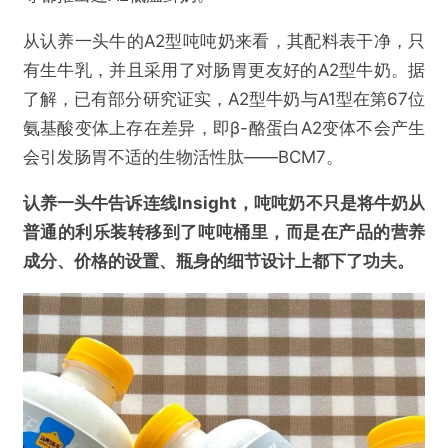
从认养一头牛的A2型吨吨奶来看，其配料表干净，只
有生牛乳，并且采用了对肠胃更友好的A2型牛奶。据
了解，已有部分研究证实，A2型牛奶与A1型在第67位
氨基酸变体上存在差异，即β-酪蛋白A2变体不会产生
会引发肠胃不适的生物活性肽——BCM7。
认养一头牛告诉连线Insight，吨吨奶不只是将牛奶从
普通的利乐装转移到了吨吨桶里，而是在产品的营养
成分、价格的设置、瓶身的细节设计上都下了功夫。