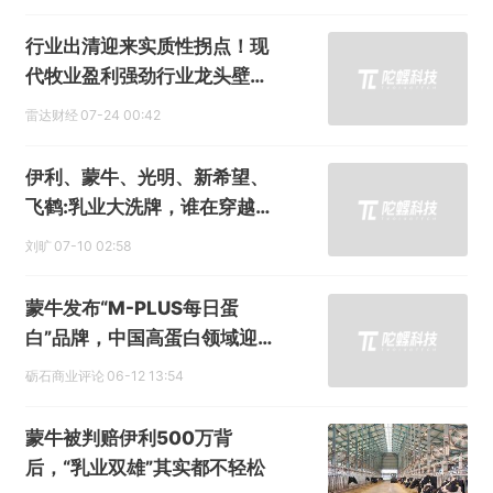
行业出清迎来实质性拐点！现
代牧业盈利强劲行业龙头壁垒
凸显
雷达财经
07-24 00:42
伊利、蒙牛、光明、新希望、
飞鹤:乳业大洗牌，谁在穿越周
期？
刘旷
07-10 02:58
蒙牛发布“M-PLUS每日蛋
白”品牌，中国高蛋白领域迎
来“iPhone时刻”
砺石商业评论
06-12 13:54
蒙牛被判赔伊利500万背
后，“乳业双雄”其实都不轻松