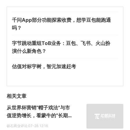
千问App部分功能探索收费，想学豆包能跑通
吗？
字节跳动重组ToB业务：豆包、飞书、火山扮
演什么新角色？
估值对标宇树，智元加速赶考
相关文章
从世界杯营销“帽子戏法”与市
值逆势增长，看蒙牛的“长期主
义”经营哲学
砺石商业评论
07-28 12:16