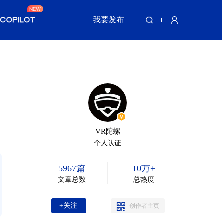
我要发布
VR陀螺
个人认证
5967篇
10万+
文章总数
总热度
+关注
创作者主页