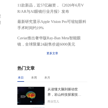
11款新品，近57亿融资，《2026年6月V
R/AR与AI眼镜行业月报》发布
应
最新研究显示Apple Vision Pro可缩短眼科
维
手术时间约19%
Caviar推出奢华版Ray-Ban Meta智能眼
镜，全球限量24副售价超6000美元
更多文章
热门文章
本日
本周
本月
从读懂大脑到驱动世
界，岩山科技探索技术
落地“最后一公里”
商业范儿