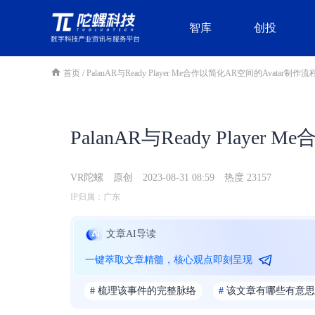
智库
创投
首页
/
PalanAR与Ready Player Me合作以简化AR空间的Avatar制作流
PalanAR与Ready Playe
VR陀螺
原创
2023-08-31 08:59
热度 23157
IP归属：广东
文章AI导读
一键萃取文章精髓，核心观点即刻呈现
#
梳理该事件的完整脉络
#
该文章有哪些有意思