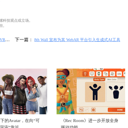
l
螺科技观点或立场。
担。
下一篇：
VR2
8th Wall 宣布为其 WebAR 平台引入生成式AI工具
不下的Avatar，在向“可
《Rec Room》进一步开放全身
宇宙”靠近
驱动功能