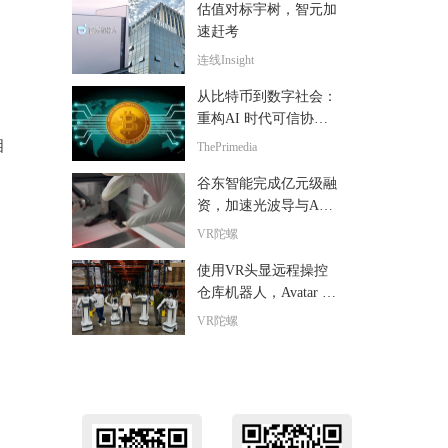
估值对标宇树，智元加
速赶考
连线Insight
从比特币到数字社会：
重构AI 时代可信协作
秩序
相
ThePrimedia
谷东智能完成亿元级融
资，加速光波导与AR
智能终端产业化
VR陀螺
使用VR头显远程操控
仓库机器人，Avatar Ro
botics完成650万美元融
VR陀螺
资