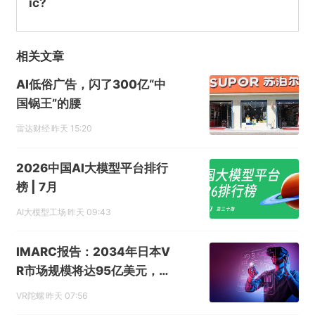
ic?
相关文章
AI低俗广告，闪了300亿“中
国锅王”的腰
雷达财经
昨天 15:20
2026中国AI大模型平台排行
榜 | 7月
AI大模型工场
昨天 09:43
IMARC报告：2034年日本V
R市场规模将达95亿美元，年
复合增长率15.1%
VR陀螺
昨天 07:56