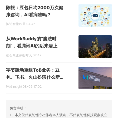
陈根：豆包日均2000万次健
康咨询，AI看病准吗？
陈述智能
昨天 04:46
从WorkBuddy的“魔法时
刻”，看腾讯AI的后来居上
砺石商业评论
昨天 02:47
字节跳动重组ToB业务：豆
包、飞书、火山扮演什么新角
色？
连线Insight
08-06 17:02
免责声明：
1、本文仅代表陀螺专栏作者本人观点，不代表陀螺科技观点或立