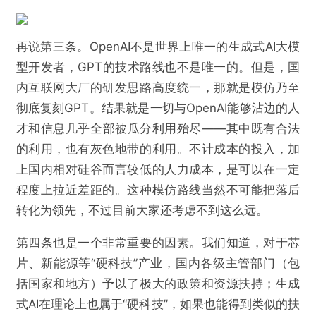
再说第三条。OpenAI不是世界上唯一的生成式AI大模
型开发者，GPT的技术路线也不是唯一的。但是，国
内互联网大厂的研发思路高度统一，那就是模仿乃至
彻底复刻GPT。结果就是一切与OpenAI能够沾边的人
才和信息几乎全部被瓜分利用殆尽——其中既有合法
的利用，也有灰色地带的利用。不计成本的投入，加
上国内相对硅谷而言较低的人力成本，是可以在一定
程度上拉近差距的。这种模仿路线当然不可能把落后
@互联网怪盗团
转化为领先，不过目前大家还考虑不到这么远。
中国互联网大厂的"ChatGPT"追赶之旅现状
第四条也是一个非常重要的因素。我们知道，对于芯
片、新能源等“硬科技”产业，国内各级主管部门（包
欺诈
色情
诱导行为
括国家和地方）予以了极大的政策和资源扶持；生成
式AI在理论上也属于“硬科技”，如果也能得到类似的扶
不实信息
违法犯罪
其他