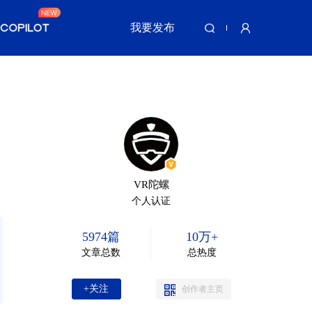
我要发布
VR陀螺
个人认证
5974篇
10万+
文章总数
总热度
+关注
创作者主页