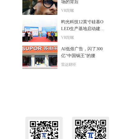
场的背后
VR陀螺
昀光科技12英寸硅基O
LED生产基地启动建
设，预计2027年投产
VR陀螺
AI低俗广告，闪了300
亿“中国锅王”的腰
雷达财经