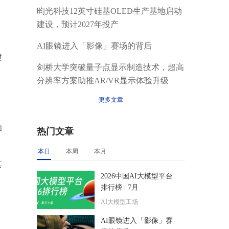
昀光科技12英寸硅基OLED生产基地启动
建设，预计2027年投产
AI眼镜进入「影像」赛场的背后
建
剑桥大学突破量子点显示制造技术，超高
分辨率方案助推AR/VR显示体验升级
更多文章
和
热门文章
本日
本周
本月
其
2026中国AI大模型平台
排行榜 | 7月
AI大模型工场
AI眼镜进入「影像」赛