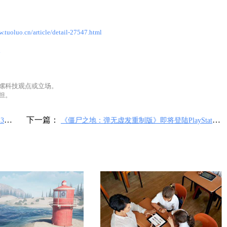
w.tuoluo.cn/article/detail-27547.html
l
螺科技观点或立场。
担。
下一篇：
3月24
《僵尸之地：弹无虚发重制版》即将登陆PlayStation
VR2