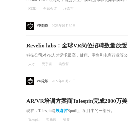
RT3D
全息会议
埃森哲
VR陀螺
2023年01月30日
Revelio labs：全球VR岗位招聘数量放
极
科技公司对VR人才需求最高，健康、零售和电商行业等
人才
元宇宙
埃森哲
VR陀螺
2022年08月23日
AR/VR培训方案商Talespin完成2000
现在，Talespin是
埃森哲
Spotlight项目中的一部分。
Talespin
埃森哲
融资