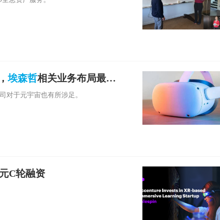
缓，
埃森哲
相关业务布局最积
公司对于元宇宙也有所涉足。
万美元C轮融资