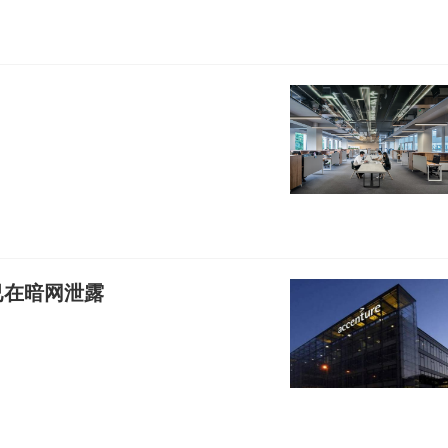
已在暗网泄露
。