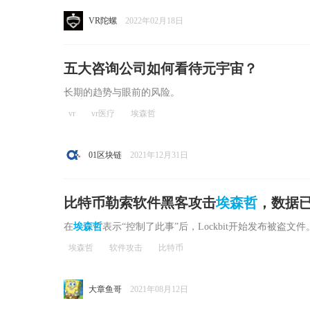
VR陀螺
2022年02月18日
五大咨询公司如何看待元宇宙？
长期的趋势与眼前的风险。
vr
vr医疗
埃森哲
01区块链
2021年12月31日
比特币勒索软件黑客攻击
埃森哲
，数据
在
埃森哲
表示“控制了此事”后，Lockbit开始发布被盗文件
埃森哲
软件攻击
比特币
大章鱼哥
2021年08月12日