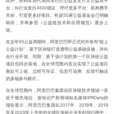
此外，孙利军还代表阿里巴巴公益及支付宝公益双平
台，向行业发出A100倡议，呼吁更多平台、机构携手
共创，打造更多好项目。有超50家公益基金会已明确
响应，并将参照《公益链技术和应用规范》逐步上
链。
在去年95公益周期间，阿里巴巴即正式对外发布“链上
公益计划”，基于区块链打造透明公益基础设施，并向
@火鸟财经
全行业开放。同期，基于该计划的第一个区块链公益
项目也同步落地，在全球范围内首次实现了公益项目
阿里发布国内首个公益区块链标准
善款可上链、过程可存证、信息可追溯、反馈可触达
的多端参与模式 。
欺诈
色情
诱导行为
在全球范围内，阿里巴巴集团在区块链技术领域一直
不实信息
违法犯罪
其他
处于领先地位，据知识产权领域知名媒体IPRDaily的
报告显示，阿里巴巴集团在2017年、2018年、2019
年及2020年上半年的全球区块链企业专利排行榜中，