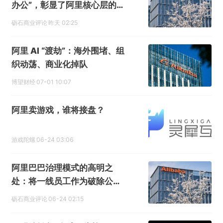
办公”，彰显了阿里核心层的精
准决策力
砺石商业评论
昨天 02:25
阿里 AI “渡劫”：海外围堵、组
织动荡、商业化掉队
博望财经
07-01 10:07
阿里卖游戏，谁将接盘？
游戏陀螺
06-24 03:06
阿里巴巴治理模式的高明之
处：将一线员工作为破除公司
熵增的关键力量
砺石商业评论
06-24 02:15