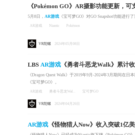
《Pokémon GO》AR摄影功能更新
纸装饰
5月8日，
AR游戏
《宝可梦GO》对GO Snapshot功能进
AR游戏
Niantic
Pokémon
VR陀螺
2024年05月08日
LBS
AR游戏
《勇者斗恶龙Walk》累计
戏时长超过《宝可梦GO》
《Dragon Quest Walk》于2019年9月-2024年3
《宝可梦GO》。
AR游戏
勇者斗恶龙Wal...
宝可梦GO
VR陀螺
2024年04月26日
AR游戏
《怪物猎人Now》收入突破1亿
《怪物猎人Now》已经成为Niantic旗下继《Pokémon 