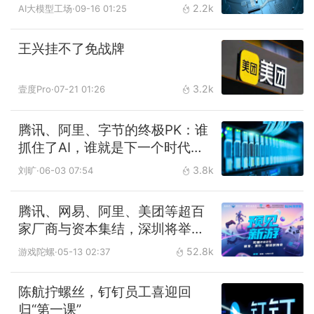
2.2k
AI大模型工场
·09-16 01:25
王兴挂不了免战牌
3.2k
壹度Pro
·07-21 01:26
腾讯、阿里、字节的终极PK：谁
抓住了AI，谁就是下一个时代的
新大哥
3.8k
刘旷
·06-03 07:54
腾讯、网易、阿里、美团等超百
家厂商与资本集结，深圳将举办
研发发行对接会
52.8k
游戏陀螺
·05-13 02:37
陈航拧螺丝，钉钉员工喜迎回
归“第一课”