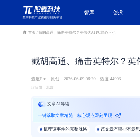
智库
创投
首页
/
截胡高通、痛击英特尔？英伟达AI PC野心不小
截胡高通、痛击英特尔？英伟
壹度Pro
原创
2026-06-09 06:20
热度 44903
IP归属：北京
文章AI导读
一键萃取文章精髓，核心观点即刻呈现
#
梳理该事件的完整脉络
#
该文章有哪些有意思