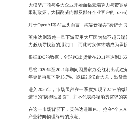
大模型厂商与各大企业开始面临云端算力与带宽成
限制政策，大幅削减内部及部分企业客户的Toke
对于OpenAI等AI巨头而言，纯靠云端卖“卖铲
英伟达则清楚一旦下游应用大厂因为烧不起云端
力必须寻找新的泄洪口，而此时实体终端成为承
根据IDC的数据，全球PC出货量在2011年达到
尽管2020年至2021年期间因居家办公红利出现过短
年更是再度下滑13.7%、跌破2.6亿台大关，出
进入2026年，市场虽然在一季度实现了2.5%
进行的“防御性备货”，并不代表终端消费需求的
在这一市场背景下，英伟达进军PC、抢夺“个人A
产业转向物理终端的浪潮。