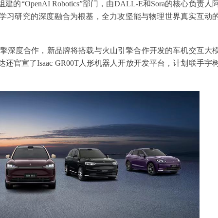
OpenAI Robotics”部门，由DALL-E和Sora的核心负责人
器学习研究的深度融合为根基，全力攻坚能与物理世界真实互动
引擎深度合作，新品牌将搭载与火山引擎合作开发的车机交互大
还官宣了Isaac GR00T人形机器人开放开发平台，计划联手宇
。