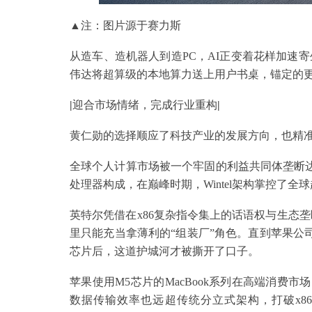
▲注：图片源于赛力斯
从造车、造机器人到造PC，AI正变着花样加速寄
伟达将超算级的本地算力送上用户书桌，锚定的更
|
迎合市场情绪，完成行业重构
|
黄仁勋的选择顺应了科技产业的发展方向，也精
全球个人计算市场被一个牢固的利益共同体垄断达40年，
处理器构成，在巅峰时期，Wintel架构掌控了全
英特尔凭借在x86复杂指令集上的话语权与生态
里只能充当拿薄利的“组装厂”角色。直到苹果公
芯片后，这道护城河才被撕开了口子。
苹果使用M5芯片的MacBook系列在高端消费
数据传输效率也远超传统分立式架构，打破x8