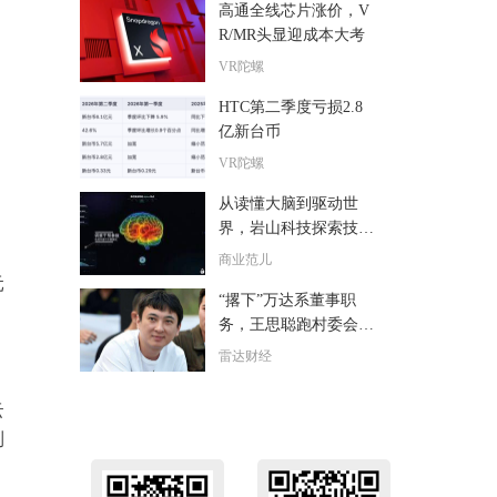
高通全线芯片涨价，V
R/MR头显迎成本大考
VR陀螺
HTC第二季度亏损2.8
亿新台币
VR陀螺
从读懂大脑到驱动世
界，岩山科技探索技术
落地“最后一公里”
商业范儿
元
“撂下”万达系董事职
？
务，王思聪跑村委会开
公司？
雷达财经
云
到