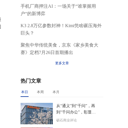
手机厂商押注AI：一场关于“谁掌握用
户“的新博弈
级
K3 2.8万亿参数封神！Kimi凭啥碾压海外
图
巨头？
聚焦中华传统美食，京东《家乡美食大
赛》定档7月26日首期播出
更多文章
热门文章
本日
本周
本月
从“通义”到“千问”，再
到“千问办公”，彰显了
阿里核心层的精准决策
砺石商业评论
力