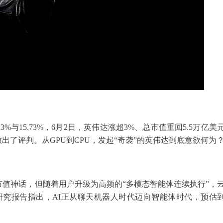
%与15.73%，6月2日，英伟达涨超3%、总市值重回5.5万亿美
了评判。从GPU到CPU，发起“奇袭”的英伟达到底意欲何为
市值神话，但随着用户升级为高频的“多模态智能体连续执行”，
新研究报告指出，AI正从聊天机器人时代迈向智能体时代，预估