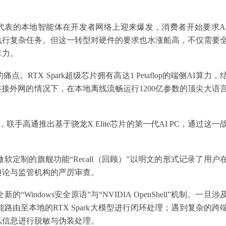
 Agent为代表的本地智能体在开发者网络上迎来爆发，消费者开始要求A
执行复杂任务。但这一转型对硬件的要求也水涨船高，不仅需要
算力。
TX Spark超级芯片拥有高达1 Petaflop的端侧AI算力，
连接外网的情况下，在本地离线流畅运行1200亿参数的顶尖大语
手高通推出基于骁龙X Elite芯片的第一代AI PC，通过这一
定制的旗舰功能“Recall（回顾）”以明文的形式记录了用户
舆论与监管机构的严厉审查。
ndows安全原语”与“NVIDIA OpenShell”机制。一旦涉
智能路由至本地的RTX Spark大模型进行闭环处理；遇到复杂的跨
私信息进行脱敏与伪装处理。