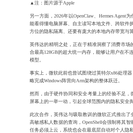
▲注：图片源于Apple
另一方面，2026年以OpenClaw、Hermes
能看得懂电脑屏幕、自主读写本地文件、跨软件
方位的隐私隔离、还要有庞大的本地内存带宽与
英伟达的精明之处，正在于精准洞察了消费市场的痛点。R
合最高128GB的超大统一内存，能够让用户在不
模型。
事实上，微软此前也曾试图绕过英特尔x86处理器，联
略完成Windows阵营向Arm架构的整体跃迁。
然而，由于硬件协同和安全考量上的经验不足，微软
屏幕上的一举一动，引起全球范围内的隐私安全
此次合作，英伟达与吸取教训的微软正式推出了全新的“Wi
高敏感私人数据的查询，OpenShell会强制将其
任务必须上云，系统也会在最底层自动对个人隐