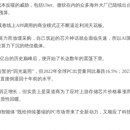
本反噬的威胁，包括Uber、微软在内的众多海外大厂已陆续出
n预算。
子”或卷线上API调用的商业模式正不断逼近利润天花板。
算力而放缓采购，自己筑起的芯片神话就会面临失速，所以AI
接算力下沉的绝佳载体。
3.65亿台的历史巅峰后，便开始了长达数年的震荡下滑。
暂的“回光返照”，但2022年全球PC出货量同比暴跌16.5%；202
货量直接倒退回十年前的水平。
的微弱正增长，但实质上是渠道商为了应对上游存储芯片价格暴涨
实质性回暖。
I智能体”既给持续萎缩的PC市场带来了全新动力，又顺应了科