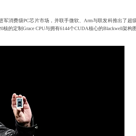
。
官宣进军消费级PC芯片市场，并联手微软、Arm与联发科推出了超
的定制Grace CPU与拥有6144个CUDA核心的Blackwell架构