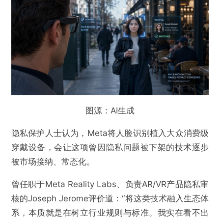
@VR陀螺
数百万手机已被植入“暗码”，Meta AI眼镜正在
试探隐私红线
图源：AI生成
欺诈
色情
诱导行为
隐私保护人士认为，Meta将人脸识别植入大众消费级
不实信息
违法犯罪
其他
穿戴设备，会让这项曾因隐私问题被下架的技术逐步
被市场接纳、常态化。
曾任职于Meta Reality Labs、负责AR/VR产品隐私审
核的Joseph Jerome评价道：“将这类技术融入生态体
提交
系，本质就是在树立行业规则与标准。我实在看不出