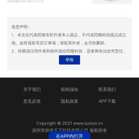
VR陀螺
08-06 07:03
免责声明：
1、本文仅代表陀螺专栏作者本人观点，不代表陀螺科技观点或立
场。如有侵权等其它事项，请联系作者，会尽快删除。
2、转载须注明作者和稿件源自陀螺科技，违者将依法追究责任。
举报
关于我们
投稿须知
联系我们
意见反馈
隐私政策
APP下载
Copyright © 2021 www.tuoluo.cn
深圳市游迷天下科技有限公司 版权所有
在APP内打开
粤ICP备13090461号