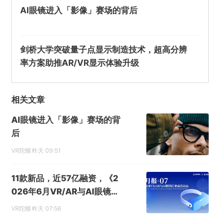
AI眼镜进入「影像」赛场的背后
剑桥大学突破量子点显示制造技术，超高分辨
率方案助推AR/VR显示体验升级
相关文章
AI眼镜进入「影像」赛场的背
后
VR陀螺
昨天 09:51
11款新品，近57亿融资，《2
026年6月VR/AR与AI眼镜行
业月报》发布
VR陀螺
昨天 07:56