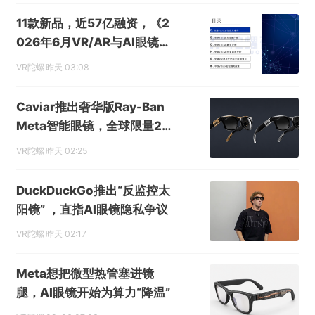
11款新品，近57亿融资，《2
026年6月VR/AR与AI眼镜行
业月报》发布
VR陀螺
昨天 03:08
Caviar推出奢华版Ray-Ban
Meta智能眼镜，全球限量24
副售价超6000美元
VR陀螺
昨天 02:25
DuckDuckGo推出“反监控太
阳镜” ，直指AI眼镜隐私争议
VR陀螺
昨天 02:17
Meta想把微型热管塞进镜
腿，AI眼镜开始为算力“降温”