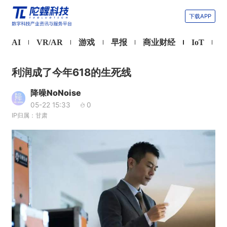
下载APP
AI
VR/AR
游戏
早报
商业财经
IoT
利润成了今年618的生死线
降噪NoNoise
05-22 15:33
0
IP归属：甘肃