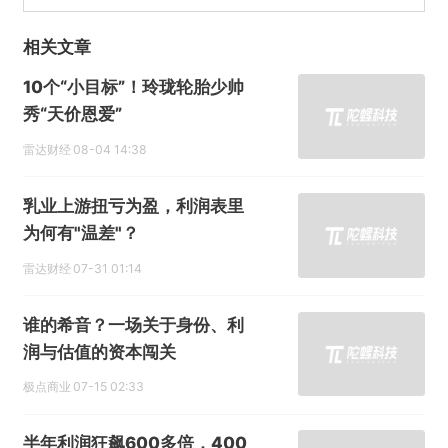
相关文章
10个“小目标”！玲珑轮胎少帅
秀“天价恩爱”
雷达财经
08-04 14:38
乳业上游扭亏为盈，利润表里
为何有"温差"？
雷达财经
07-31 01:14
谁的希音？一场关于身份、利
润与估值的资本闯关
极点商业
07-15 02:33
半年利润狂飙600多倍，400