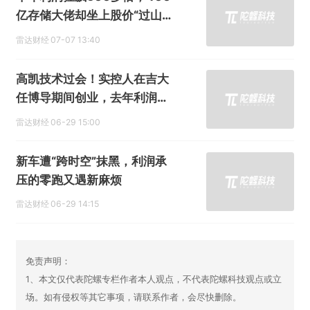
亿存储大佬却坐上股价“过山
车”
雷达财经
07-07 13:40
高凯技术过会！实控人在吉大
任博导期间创业，去年利润增
速下降
雷达财经
06-29 15:00
新车遭“跨时空”抹黑，利润承
压的零跑又遇新麻烦
雷达财经
06-29 14:15
免责声明：
1、本文仅代表陀螺专栏作者本人观点，不代表陀螺科技观点或立
场。如有侵权等其它事项，请联系作者，会尽快删除。