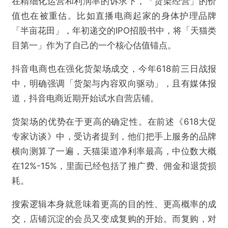
在精细化运营和利润率的诉求下，「货架经营」的价
值也在被重估。比如直播电商起家的身体护理品牌
「半亩花田」，年初递交的IPO招股书中，将「天猫类
目第一」作为了自己的一个核心估值锚点。
抖音电商也在强化货架场成交，今年618前三日战报
中，明确强调「货架与内容双向驱动」，且有媒体报
道，抖音电商近期开始试水自营店铺。
货架场的优势在于更高的确定性。在前述《618大促
专家访谈》中，受访者提到，他们把⼿上服务的品牌
横向测算了⼀遍，天猫渠道净利率最高，中位数⼤概
在12%-15%，⾥⾯已经包括了推⼴费、佣⾦和退货损
耗。
搜索逻辑本身就意味着更高的目的性、更高概率的成
交，店铺沉淀的会员又变成复购的开始。而复购，对