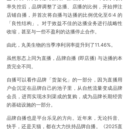
率失控后，品牌调整了达播、店播的比例，开始押注
@降噪NoNoise
店铺自播，并首次将自播与达播的比例优化至6:4 的
「良性结构」。对于效益不佳的达播业务进行战略性
利润成了今年618的生死线
收缩，甚至与一些不盈利的达播停止合作。
由此，丸美生物的当季净利润率提升到了11.46%。
欺诈
色情
诱导行为
虽然形态上同为直播，品牌自播 (即店播) 与达播的本
不实信息
违法犯罪
其他
质完全不同。
自播可以看作品牌「货架化」的一部分，因为直播用
户会沉淀在品牌自己的池子里，从自然流量变成品牌
提交
会员，进而实现水到渠成的复购，成为品牌长期经营
的基础设施的一部分。
品牌自播也是平台乐见的方向。近年来，无论抖音、
快手，还是天猫，都在大力扶持品牌自播。《2025直