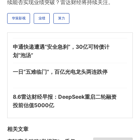
续能否实现业绩突破？雷达财经将持续关注。
华策影视
业绩
算力
申通快递遭遇“安全急刹”，30亿可转债计
划“泡汤”
一日“五难临门”，百亿光电龙头两连跌停
8.6雷达财经早报：DeepSeek重启二轮融资
投前估值5000亿
相关文章