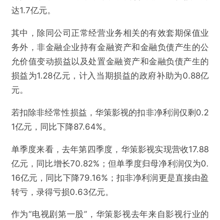
达1.7亿元。
其中，除同公司正常经营业务相关的有效套期保值业
务外，非金融企业持有金融资产和金融负债产生的公
允价值变动损益以及处置金融资产和金融负债产生的
损益为1.28亿元，计入当期损益的政府补助为0.88亿
元。
@雷达财经
若扣除非经常性损益，华策影视的扣非净利润仅剩0.2
1亿元，同比下降87.64%。
华策影视业绩承压，拟豪掷33亿加码算力
单季度来看，去年第四季度，华策影视实现营收17.88
亿元，同比增长70.82%；但单季度归母净利润仅为0.
欺诈
色情
诱导行为
16亿元，同比下降79.16%；扣非净利润更是直接由盈
不实信息
违法犯罪
其他
转亏，录得亏损0.63亿元。
作为“电视剧第一股”，华策影视去年来自影视行业的