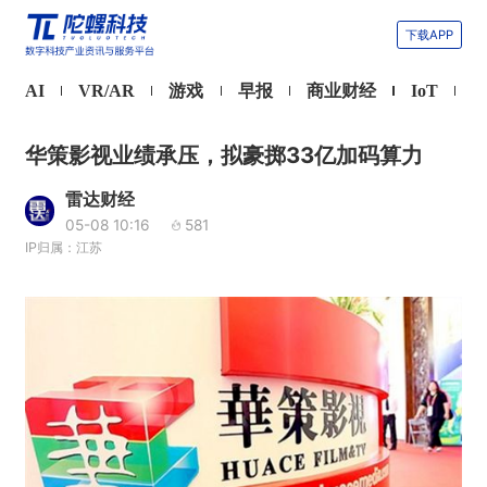
下载APP
AI
VR/AR
游戏
早报
商业财经
IoT
华策影视业绩承压，拟豪掷33亿加码算力
雷达财经
05-08 10:16
581
IP归属：江苏