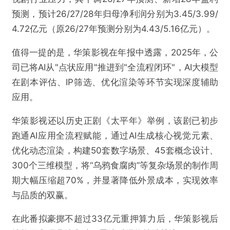
预测，预计26/27/28年归母净利润分别为3.45/3.99/
4.72亿元（原26/27年预测分别为4.43/5.16亿元）。
值得一提的是，华策影视在年报中透露，2025年，公
司已将AI从"点状应用"推进到"全流程闭环"，AI大模型
在剧本评估、IP筛选、优化渲染等环节实现深度辅助
应用。
华策影视还以历史正剧《太平年》举例，该剧已初步
跑通AI应用全流程赋能，通过AI生成核心视觉元素、
优化动态渲染，构建50套数字场景、45套概念设计、
300个三维模型，将“乌鸦食腐肉”等复杂场景的制作周
期大幅压缩超70%，并显著降低外景成本，实现效率
与品质的双赢。
在此番拟豪掷不超过33亿元重押算力后，华策影视后