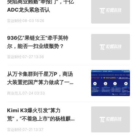
突陷商业贿赂“举报门”，千亿
ADC龙头紧急否认
雷达财经
08-03 15:26
936亿“果链女王”牵手英特
尔，能否一扫业绩颓势？
雷达财经
07-27 13:36
从万卡集群到千星万P，商汤
大装置把国产算力做成了一门
赚钱生意
商业范儿
07-24 03:33
Kimi K3爆火引发“算力
荒”，“不着急上市”的杨植麒急
了？
雷达财经
07-21 13:37