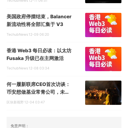
TechubNews
12-11 06:51
美国政府停摆结束，Balancer
新流动性将全部汇集于 V3
TechubNews
12-09 06:20
香港 Web3 每日必读：以太坊
Fusaka 升级已在主网激活
TechubNews
12-08 03:34
何一履新联席CEO首次访谈：
币安想做基业常青公司，未来
瞄准三大核心主线
区块新视野
12-04 03:47
免责声明：