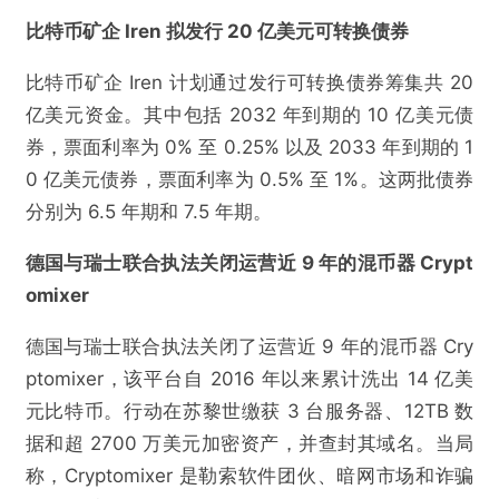
比特币矿企 Iren 拟发行 20 亿美元可转换债券
@TechubNews
比特币矿企 Iren 计划通过发行可转换债券筹集共 20
亿美元资金。其中包括 2032 年到期的 10 亿美元债
香港 Web3 每日必读：Strategy 斥资增持 130
券，票面利率为 0% 至 0.25% 以及 2033 年到期的 1
枚比特币，24 小时全网爆仓约 5.88 亿美元
0 亿美元债券，票面利率为 0.5% 至 1%。这两批债券
分别为 6.5 年期和 7.5 年期。
欺诈
色情
诱导行为
德国与瑞士联合执法关闭运营近 9 年的混币器 Crypt
不实信息
违法犯罪
其他
omixer
德国与瑞士联合执法关闭了运营近 9 年的混币器 Cry
ptomixer，该平台自 2016 年以来累计洗出 14 亿美
提交
元比特币。行动在苏黎世缴获 3 台服务器、12TB 数
据和超 2700 万美元加密资产，并查封其域名。当局
称，Cryptomixer 是勒索软件团伙、暗网市场和诈骗