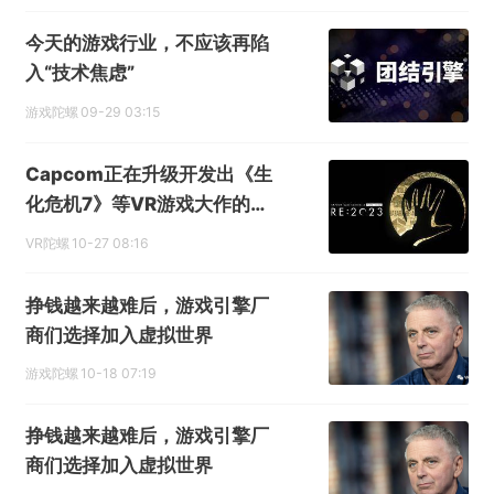
今天的游戏行业，不应该再陷
入“技术焦虑”
游戏陀螺
09-29 03:15
Capcom正在升级开发出《生
化危机7》等VR游戏大作的自
研引擎RE Engine
VR陀螺
10-27 08:16
挣钱越来越难后，游戏引擎厂
商们选择加入虚拟世界
游戏陀螺
10-18 07:19
挣钱越来越难后，游戏引擎厂
商们选择加入虚拟世界