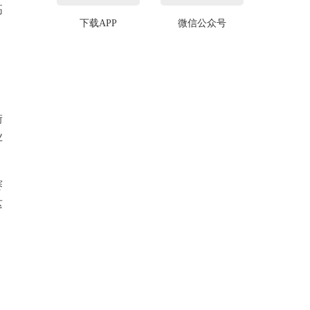
高
下载APP
微信公众号
街
业
赛
这