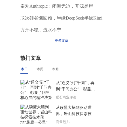
奉劝Anthropic：闭海无边，开源是岸
取次硅谷懒回顾，半缘DeepSeek半缘Kimi
方舟不稳，浅水不宁
更多文章
热门文章
本日
本周
本月
从“通义”到“千问”，再
到“千问办公”，彰显了
阿里核心层的精准决策
砺石商业评论
力
从读懂大脑到驱动世
界，岩山科技探索技术
落地“最后一公里”
商业范儿