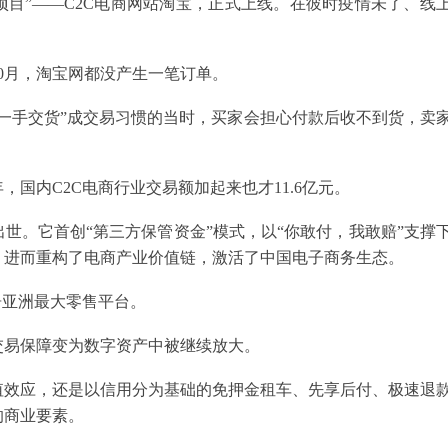
秘项目”——C2C电商网站淘宝，正式上线。在彼时疫情未了、线
。
0月，淘宝网都没产生一笔订单。
一手交货”成交易习惯的当时，买家会担心付款后收不到货，卖
，国内C2C电商行业交易额加起来也才11.6亿元。
空出世。它首创“第三方保管资金”模式，以“你敢付，我敢赔”支撑
，进而重构了电商产业价值链，激活了中国电子商务生态。
跃居亚洲最大零售平台。
从交易保障变为数字资产中被继续放大。
值效应，还是以信用分为基础的免押金租车、先享后付、极速退
的商业要素。