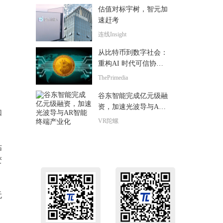
估值对标宇树，智元加
速赶考
连线Insight
从比特币到数字社会：
重构AI 时代可信协作
秩序
ThePrimedia
谷东智能完成亿元级融
资，加速光波导与AR
如
智能终端产业化
VR陀螺
估
变
。
无
。