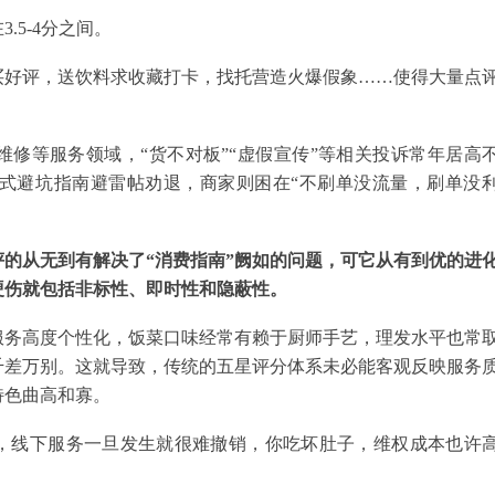
5-4分之间。
买好评，送饮料求收藏打卡，找托营造火爆假象……使得大量点
维修等服务领域，“货不对板”“虚假宣传”等相关投诉常年居高
式避坑指南避雷帖劝退，商家则困在“不刷单没流量，刷单没
的从无到有解决了“消费指南”阙如的问题，可它从有到优的进
硬伤就包括非标性、即时性和隐蔽性。
服务高度个性化，饭菜口味经常有赖于厨师手艺，理发水平也常
千差万别。这就导致，传统的五星评分体系未必能客观反映服务
特色曲高和寡。
”，线下服务一旦发生就很难撤销，你吃坏肚子，维权成本也许