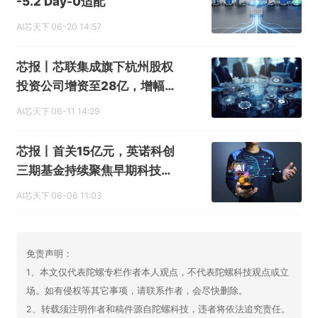
-5.2 Day-0适配
AI芯天下
06-20 14:57
芯报丨芯联集成旗下杭州股权
投资公司增资至28亿，增幅约
56%
AI芯天下
06-11 14:29
芯报丨首关15亿元，英诺科创
三期基金持续聚焦早期科技投
资
AI芯天下
06-06 11:03
免责声明：
1、本文仅代表陀螺专栏作者本人观点，不代表陀螺科技观点或立
场。如有侵权等其它事项，请联系作者，会尽快删除。
2、转载须注明作者和稿件源自陀螺科技，违者将依法追究责任。