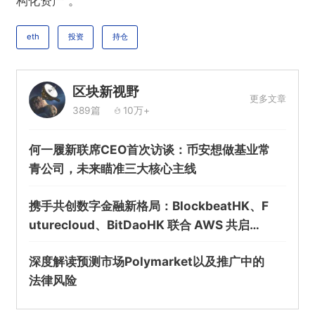
构化资产”。
eth
投资
持仓
区块新视野
更多文章
389篇
10万+
何一履新联席CEO首次访谈：币安想做基业常
青公司，未来瞄准三大核心主线
携手共创数字金融新格局：BlockbeatHK、F
uturecloud、BitDaoHK 联合 AWS 共启
「金桥之夜」
深度解读预测市场Polymarket以及推广中的
法律风险