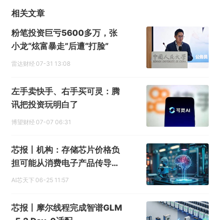
相关文章
粉笔投资巨亏5600多万，张
小龙“炫富暴走”后遭“打脸”
雷达财经
07-31 13:08
左手卖快手、右手买可灵：腾
讯把投资玩明白了
博望财经
07-07 06:31
芯报丨机构：存储芯片价格负
担可能从消费电子产品传导至
AI
AI芯天下
06-25 11:57
芯报丨摩尔线程完成智谱GLM