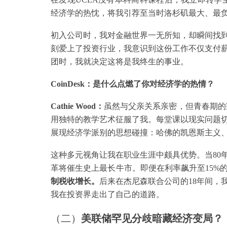
经济学的热忱，将我引荐至当时洛杉矶最大、最
初入公司时，我对金融世界一无所知，却瞬间找
刻爱上了投资行业，我意识到这份工作不仅支付薪
团时，我就决定这将是我终生的事业。
CoinDesk：是什么点燃了你对经济学的热情？
Cathie Wood：
虽然与父亲关系亲密，但青春期的
用独特的教学艺术征服了我。每堂课以现实问题
展现经济学派别的思想碰撞：哈佛的凯恩斯主义
这种多元视角让我在职业生涯中颇具优势。当80
革将催生史上最长牛市。即便在利率飙升至15%
制税收增长。
后来在杰尼森联合公司的18年间，
我在投资界走出了自己的道路。
（二）
美联储
罕见
分歧暗藏经济变局
？