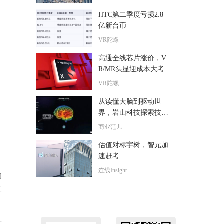
力
HTC第二季度亏损2.8
亿新台币
VR陀螺
高通全线芯片涨价，V
R/MR头显迎成本大考
VR陀螺
从读懂大脑到驱动世
界，岩山科技探索技术
落地“最后一公里”
商业范儿
估值对标宇树，智元加
速赶考
连线Insight
物
二
对