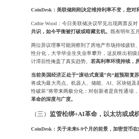
CoinDesk：美联储刚刚决定维持利率不变，您
Cathie Wood：今日美联储决议罕见出现两票
共识，如今平衡被打破或暗藏玄机。
既有明年五
两位异议理事可能洞察到了房地产市场持续疲软
性分化，大学毕业生失业率攀升，这反映出初级
计滞后性掩盖了真实趋势。
若高利率环境持续，
当前美国经济正处于“滚动式衰退”向“超预期复
将成为最大亮点。机器人、储能、AI、区块链及
性破坏”将带来两极分化：对创新者是良性通缩
革命的深度与广度。
（三）
监管松绑+AI革命，以太坊或成
CoinDesk：关于未来6-9个月的前景，加密货