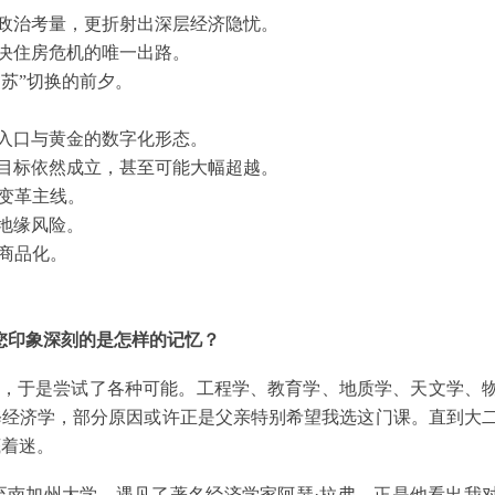
政治考量，更折射出深层经济隐忧。
决住房危机的唯一出路。
复苏”切换的前夕。
入口与黄金的数字化形态。
目标依然成立，甚至可能大幅超越。
变革主线。
地缘风险。
商品化。
让您印象深刻的是怎样的记忆？
，于是尝试了各种可能。工程学、教育学、地质学、天文学、
选修经济学，部分原因或许正是父亲特别希望我选这门课。直到大
底着迷。
至南加州大学，遇见了著名经济学家阿瑟·拉弗。正是他看出我