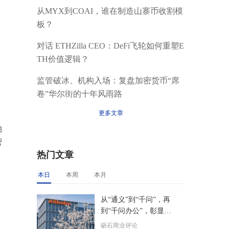
从MYX到COAI，谁在制造山寨币收割模
板？
对话 ETHZilla CEO：DeFi飞轮如何重塑E
TH价值逻辑？
监管破冰、机构入场：复盘加密货币“席
卷”华尔街的十年风雨路
更多文章
她
密
热门文章
本日
本周
本月
从“通义”到“千问”，再
到“千问办公”，彰显了
阿里核心层的精准决策
砺石商业评论