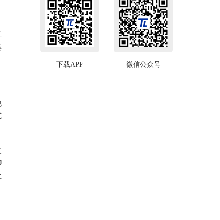
立
集
下载APP
微信公众号
他
式
改
抑
让