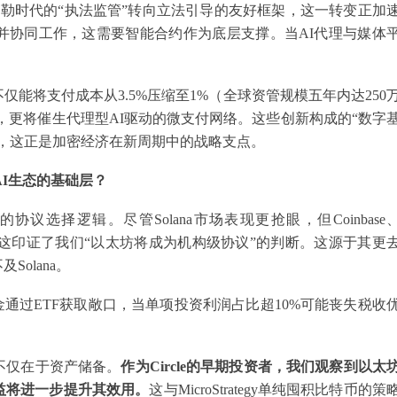
勒时代的“执法监管”转向立法引导的友好框架，这一转变正加
策并协同工作，这需要智能合约作为底层支撑。当AI代理与媒体
仅能将支付成本从3.5%压缩至1%（全球资管规模五年内达250
，更将催生代理型AI驱动的微支付网络。这些创新构成的“数字
，这正是加密经济在新周期中的战略支点。
AI生态的基础层？
的协议选择逻辑。尽管Solana市场表现更抢眼，但Coinbase
2底层。这印证了我们“以太坊将成为机构级协议”的判断。这源于其更
olana。
基金通过ETF获取敞口，当单项投资利润占比超10%可能丧失税收
不仅在于资产储备。
作为Circle的早期投资者，我们观察到以太
益将进一步提升其效用。
这与MicroStrategy单纯囤积比特币的策