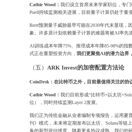
Cathie Wood：
我们设立首席未来学家职位，专门研究
Puell持续监测相关进展，目前量子计算仍处于量
Brett预测量子威胁最早可能在2030年代末显
象。许多原计划依赖量子计算的难题将被AI率先
AI训练成本年降75%、推理成本年降85-98
式正在重塑投资方向，
我们更聚焦AI的潜力边界
（五）
ARK Invest的加密配置方法论
CoinDesk：在比特币之外，目前最值得关注的
Cathie Wood：
我们目前形成“比特币+以太坊+Sol
位），同时持续监测Layer 2发展。
我们正为传统金融从业者编制专项报告，运用夏
刊》模式，未来将定期发布以太坊、Solana等
备的新型评估维度。随着更多协议成熟，我们的