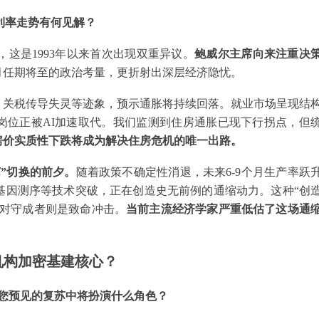
对利率走势有何见解？
反对，这是1993年以来首次出现双重异议。
鲍威尔主席向来注重决
月任期将至的政治考量，更折射出深层经济隐忧。
、关税传导失灵等迹象，预示通胀将持续回落。就业市场呈现结
岗位正被AI加速取代。我们监测到住房通胀已现下行拐点，但
房价实质性下跌将成为解决住房危机的唯一出路。
苏”切换的前夕。
随着政策不确定性消退，未来6-9个月生产率跃
基因测序等技术突破，正在创造史无前例的通缩动力。这种“创
，对守成者则是致命冲击。
当前主流经济学家严重低估了这场通
机构加密基建核心？
币在您预见的复苏中将扮演什么角色？