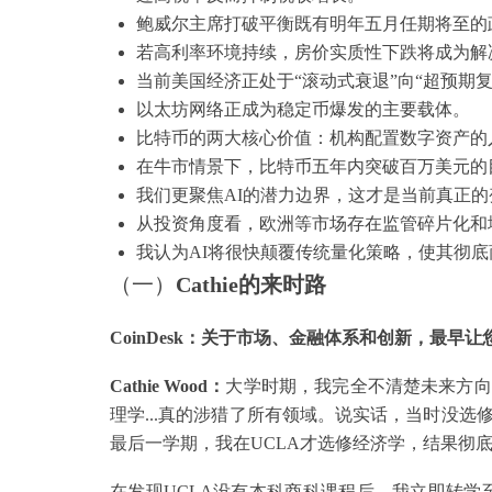
鲍威尔主席打破平衡既有明年五月任期将至的
若高利率环境持续，房价实质性下跌将成为解
当前美国经济正处于“滚动式衰退”向“超预期
以太坊网络正成为稳定币爆发的主要载体。
比特币的两大核心价值：机构配置数字资产的
在牛市情景下，比特币五年内突破百万美元的
我们更聚焦AI的潜力边界，这才是当前真正的
从投资角度看，欧洲等市场存在监管碎片化和
我认为AI将很快颠覆传统量化策略，使其彻底
（一）
Cathie的来时路
CoinDesk：关于市场、金融体系和创新，最早
Cathie Wood
：
大学时期，我完全不清楚未来方向
理学...真的涉猎了所有领域。说实话，当时没
最后一学期，我在UCLA才选修经济学，结果彻
在发现UCLA没有本科商科课程后，我立即转学