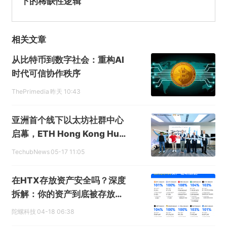
下的稀缺性逻辑
相关文章
从比特币到数字社会：重构AI
时代可信协作秩序
ThePrimedia
昨天 10:43
亚洲首个线下以太坊社群中心
启幕，ETH Hong Kong Hub
落地香港
TechubNews
05-17 11:05
在HTX存放资产安全吗？深度
拆解：你的资产到底被存放在
哪里？
陀螺科技
04-18 06:38