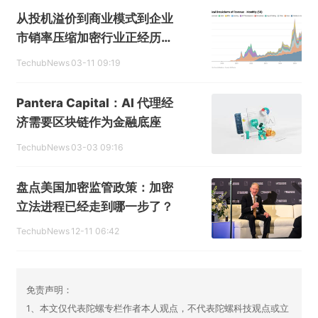
从投机溢价到商业模式到企业
市销率压缩加密行业正经历一
场成人礼
TechubNews
03-11 09:19
Pantera Capital：AI 代理经
济需要区块链作为金融底座
TechubNews
03-03 09:16
盘点美国加密监管政策：加密
立法进程已经走到哪一步了？
TechubNews
12-11 06:42
免责声明：
1、本文仅代表陀螺专栏作者本人观点，不代表陀螺科技观点或立