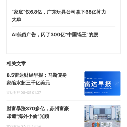
“家底”仅6.8亿，广东玩具公司拿下68亿算力
大单
AI低俗广告，闪了300亿“中国锅王”的腰
相关文章
8.5雷达财经早报：马斯克身
家缩水超三千亿美元
雷达财经
08-05 01:37
财富暴涨370多亿，苏州富豪
却遭“海外小偷”光顾
雷达财经
07-24 13:59