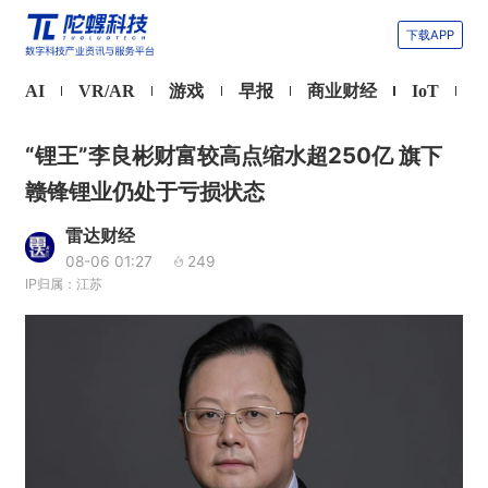
下载APP
AI
VR/AR
游戏
早报
商业财经
IoT
“锂王”李良彬财富较高点缩水超250亿 旗下
赣锋锂业仍处于亏损状态
雷达财经
08-06 01:27
249
IP归属：江苏