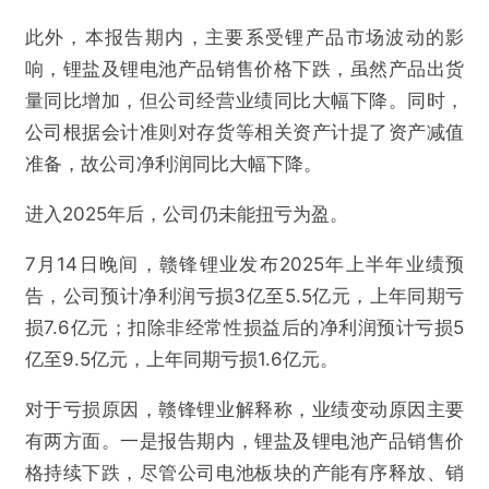
此外，本报告期内，主要系受锂产品市场波动的影
响，锂盐及锂电池产品销售价格下跌，虽然产品出货
量同比增加，但公司经营业绩同比大幅下降。同时，
@雷达财经
公司根据会计准则对存货等相关资产计提了资产减值
准备，故公司净利润同比大幅下降。
“锂王”李良彬财富较高点缩水超250亿 旗下赣锋
进入2025年后，公司仍未能扭亏为盈。
锂业仍处于亏损状态
7月14日晚间，赣锋锂业发布2025年上半年业绩预
欺诈
色情
诱导行为
告，公司预计净利润亏损3亿至5.5亿元，上年同期亏
损7.6亿元；扣除非经常性损益后的净利润预计亏损5
不实信息
违法犯罪
其他
亿至9.5亿元，上年同期亏损1.6亿元。
对于亏损原因，赣锋锂业解释称，业绩变动原因主要
有两方面。一是报告期内，锂盐及锂电池产品销售价
提交
格持续下跌，尽管公司电池板块的产能有序释放、销