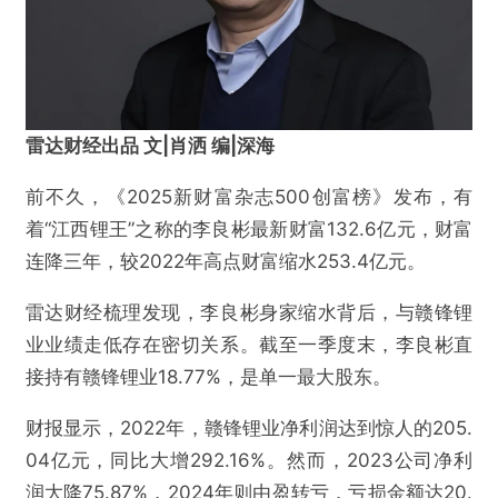
雷达财经出品 文|肖洒 编|深海
前不久，《2025新财富杂志500创富榜》发布，有
着“江西锂王”之称的李良彬最新财富132.6亿元，财富
连降三年，较2022年高点财富缩水253.4亿元。
雷达财经梳理发现，李良彬身家缩水背后，与赣锋锂
业业绩走低存在密切关系。截至一季度末，李良彬直
接持有赣锋锂业18.77%，是单一最大股东。
财报显示，2022年，赣锋锂业净利润达到惊人的205.
04亿元，同比大增292.16%。然而，2023公司净利
润大降75.87%，2024年则由盈转亏，亏损金额达20.