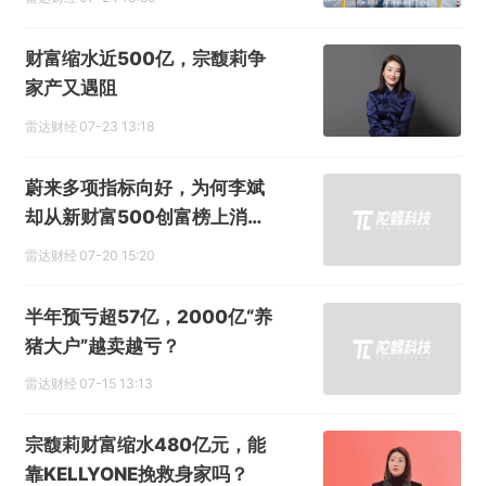
财富缩水近500亿，宗馥莉争
家产又遇阻
雷达财经
07-23 13:18
蔚来多项指标向好，为何李斌
却从新财富500创富榜上消失
了？
雷达财经
07-20 15:20
半年预亏超57亿，2000亿“养
猪大户”越卖越亏？
雷达财经
07-15 13:13
宗馥莉财富缩水480亿元，能
靠KELLYONE挽救身家吗？