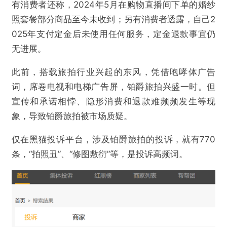
有消费者还称，2024年5月在购物直播间下单的婚纱
照套餐部分商品至今未收到；另有消费者透露，自己2
025年支付定金后未使用任何服务，定金退款事宜仍
无进展。
此前，搭载旅拍行业兴起的东风，凭借咆哮体广告
词，席卷电视和电梯广告屏，铂爵旅拍兴盛一时。但
@听筒Tech
宣传和承诺相悖、隐形消费和退款难频频发生等现
象，导致铂爵旅拍被市场质疑。
旅拍“刺客”，被拍在沙滩上
仅在黑猫投诉平台，涉及铂爵旅拍的投诉，就有770
欺诈
色情
诱导行为
条，“拍照丑”、“修图敷衍”等，是投诉高频词。
不实信息
违法犯罪
其他