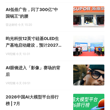
AI低俗广告，闪了300亿“中
国锅王”的腰
雷达财经
今天 15:20
昀光科技12英寸硅基OLED生
产基地启动建设，预计2027
年投产
VR陀螺
今天 10:31
AI眼镜进入「影像」赛场的背
后
VR陀螺
今天 09:51
2026中国AI大模型平台排行
榜 | 7月