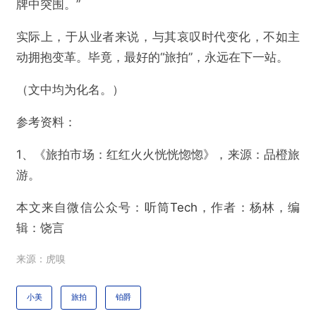
牌中突围。”
实际上，于从业者来说，与其哀叹时代变化，不如主
动拥抱变革。毕竟，最好的“旅拍”，永远在下一站。
（文中均为化名。）
参考资料：
1、《旅拍市场：红红火火恍恍惚惚》，来源：品橙旅
游。
本文来自微信公众号：
听筒Tech
，作者：杨林，编
辑：饶言
来源：虎嗅
小美
旅拍
铂爵