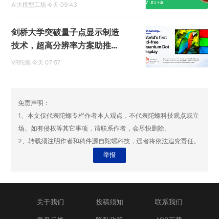
AI大模型工场
今天 09:43
剑桥大学突破量子点显示制造
技术，超高分辨率方案助推A
R/VR显示体验升级
VR陀螺
今天 07:57
免责声明：
1、本文仅代表陀螺专栏作者本人观点，不代表陀螺科技观点或立
场。如有侵权等其它事项，请联系作者，会尽快删除。
2、转载须注明作者和稿件源自陀螺科技，违者将依法追究责任。
举报
关于我们
投稿须知
联系我们