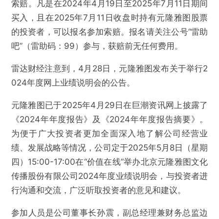
索赔。凡是在2024年4月19日至2025年7月11日期间
买入，且在2025年7月11日收盘时持有元隆雅图股票
的投资者，可以报名参加索赔。报名请关注公号“雷助
吧”（雷助码：99）参与，获赔前无任何费用。
雷达财经注意到，4月28日，元隆雅图发布关于举行2
024年度网上业绩说明会的公告。
元隆雅图已于2025年4月29日在巨潮资讯网上披露了
《2024年年度报告》及《2024年年度报告摘要》。
@雷达财经
为便于广大投资者更加全面深入地了解公司经营业
绩、发展战略等情况，公司定于2025年5月8日（星期
元隆雅图被立案后累计换手率46.04%，或因信
四）15:00-17:00在“价值在线”举办北京元隆雅图文化
披违法面临股民索赔
传播股份有限公司2024年度业绩说明会，与投资者进
行沟通和交流，广泛听取投资者的意见和建议。
欺诈
色情
诱导行为
参加人员是公司董事长孙震，副总经理兼财务总监边
不实信息
违法犯罪
其他