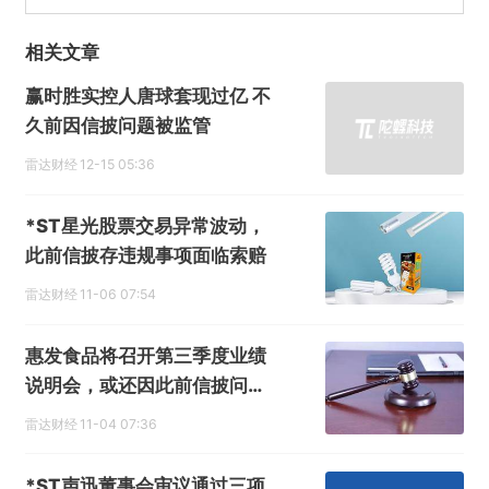
相关文章
赢时胜实控人唐球套现过亿 不
久前因信披问题被监管
雷达财经
12-15 05:36
*ST星光股票交易异常波动，
此前信披存违规事项面临索赔
雷达财经
11-06 07:54
惠发食品将召开第三季度业绩
说明会，或还因此前信披问题
遭索赔
雷达财经
11-04 07:36
*ST声迅董事会审议通过三项