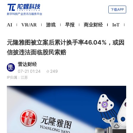
下载APP
AI
VR/AR
游戏
早报
商业财经
IoT
元隆雅图被立案后累计换手率46.04%，或因
信披违法面临股民索赔
雷达财经
07-21 01:24
249
IP归属：江苏