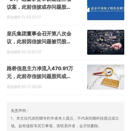
议案，此前信披或存问题股民
可索赔
雷达财经
11-03 01:17
皇氏集团董事会召开第八次会
议，此前因信披问题被罚股民
可索赔
雷达财经
10-22 01:27
路桥信息主力净流入470.91万
元，此前存信披问题股民或可
索赔
雷达财经
10-11 09:26
免责声明：
1、本文仅代表陀螺专栏作者本人观点，不代表陀螺科技观点或立
场。如有侵权等其它事项，请联系作者，会尽快删除。