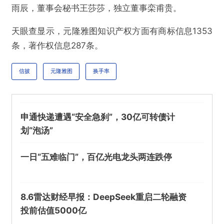
雨辰，董事会秘书王莎莎，独立董事栾甫贵。
天眼查显示，元隆雅图知识产权方面有商标信息1353
条，著作权信息287条。
提交
信披
元隆雅图
换手率
申通快递遭遇“安全急刹”，30亿可转债计
划“泡汤”
一日“五难临门”，百亿光电龙头两连跌停
8.6雷达财经早报：DeepSeek重启二轮融资
投前估值5000亿