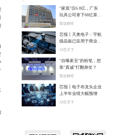
“家底”仅6.8亿，广东
密
玩具公司拿下68亿算力
晰
大单
雷达财经
的
芯报丨天奥电子：宇航
级晶振已应用于商业航
加
天工程 收入占比低
AI芯天下
资
“自曝家丑”的粉笔，想
种
靠“真诚”打翻身仗？
千
雷达财经
芯报丨电子布龙头企业
不
上半年业绩大幅预增
AI芯天下
约
，