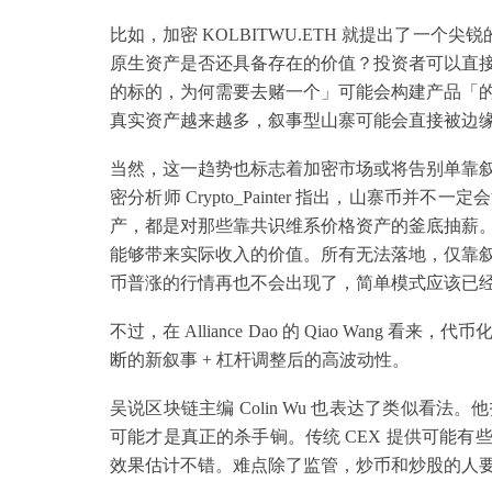
比如，加密 KOLBITWU.ETH 就提出了一个尖
原生资产是否还具备存在的价值？投资者可以直接在链
的标的，为何需要去赌一个」可能会构建产品「
真实资产越来越多，叙事型山寨可能会直接被边
当然，这一趋势也标志着加密市场或将告别单靠
密分析师 Crypto_Painter 指出，山寨
产，都是对那些靠共识维系价格资产的釜底抽薪
能够带来实际收入的价值。所有无法落地，仅靠
币普涨的行情再也不会出现了，简单模式应该已
不过，在 Alliance Dao 的 Qiao Wa
断的新叙事 + 杠杆调整后的高波动性。
吴说区块链主编 Colin Wu 也表达了类似
可能才是真正的杀手锏。传统 CEX 提供可能有些困
效果估计不错。难点除了监管，炒币和炒股的人