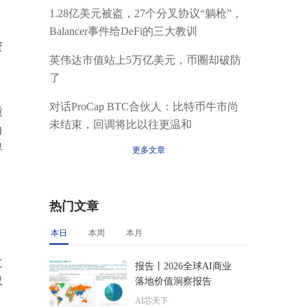
1.28亿美元被盗，27个分叉协议“躺枪”，
Balancer事件给DeFi的三大教训
资
英伟达市值站上5万亿美元，币圈却破防
，
了
对话ProCap BTC合伙人：比特币牛市尚
重
未结束，回调将比以往更温和
向
早
更多文章
热门文章
本日
本周
本月
支
报告丨2026全球AI商业
仅
落地价值洞察报告
AI芯天下