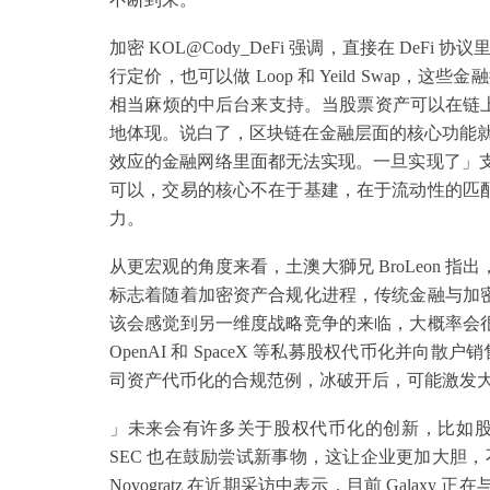
加密 KOL@Cody_DeFi 强调，直接在 De
行定价，也可以做 Loop 和 Yeild Swa
相当麻烦的中后台来支持。当股票资产可以在链上，
地体现。说白了，区块链在金融层面的核心功能就
效应的金融网络里面都无法实现。一旦实现了」支付
可以，交易的核心不在于基建，在于流动性的匹配
力。
从更宏观的角度来看，土澳大獅兄 BroLeon 指出
标志着随着加密资产合规化进程，传统金融与加密
该会感觉到另一维度战略竞争的来临，大概率会很
OpenAI 和 SpaceX 等私募股权代币化并向
司资产代币化的合规范例，冰破开后，可能激发
」未来会有许多关于股权代币化的创新，比如
SEC 也在鼓励尝试新事物，这让企业更加大胆，不再害
Novogratz 在近期采访中表示，目前 Galaxy 