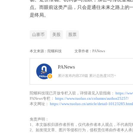
点。而眼前这类产品，只会是通往未来之路上的
是终局。
山寨币
美股
股票
本文来源：陀螺科技
文章作者：PANews
PANews
累计发布内容259篇 累计总热度10万+
陀螺科技现已开放专栏入驻，详情请见入驻指南：
https://ww
PANews专栏：
https://www.tuoluo.cn/columns/author25257/
本文网址：
https://www.tuoluo.cn/article/detail-10123285.htm
免责声明：
1、本文版权归原作者所有，仅代表作者本人观点，不代表陀
2、如发现文章、图片等侵权行为，侵权责任将由作者本人承