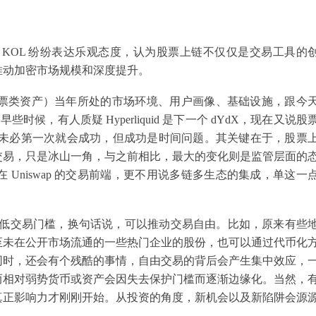
KOL 纷纷表达乐观态度，认为股票上链不仅仅是交易工具的
推动加密市场规模和深度提升。
定币合成股票类资产）当年所处的市场环境、用户画像、基础设施，跟今
些时候，有人质疑 Hyperliquid 是下一个 dYdX，现在又说股
正确的事未必第一次就会成功，但成功是时间问题。其关键在于，股票
交易，只是冰山一角，与之前相比，最大的变化则是监管层面的
现在 Uniswap 的交易前端，更不用说多链多生态的集成，单这一
降低交易门槛，换句话说，可以推动交易自由。比如，原来有些
至未在公开市场流通的一些热门企业的股份，也可以通过代币化
同时，还会有个残酷的事情，自由交易的背后会产生集中效应，
而相对弱势货币或资产会因失去保护门槛而逐渐边缘化。当然，
真正影响力才刚刚开始。从投资的角度，新机会以及新陷阱会源