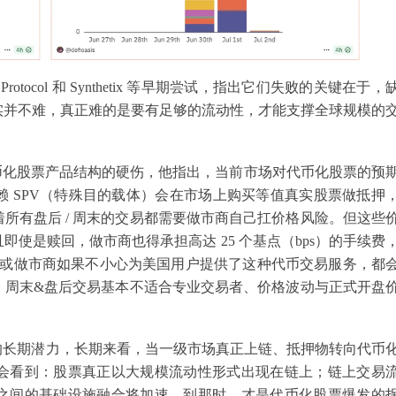
合 Mirror Protocol 和 Synthetix 等早期尝试，指出它们失败的关键在于，
实并不难，真正难的是要有足够的流动性，才能支撑全球规模的
还点出了当前代币化股票产品结构的硬伤，他指出，当前市场对代币化股票的预
 SPV（特殊目的载体）会在市场上购买等值真实股票做抵押
所有盘后 / 周末的交易都需要做市商自己扛价格风险。但这些
使是赎回，做市商也得承担高达 25 个基点（bps）的手续费
协议或做市商如果不小心为美国用户提供了这种代币交易服务，都
，周末&盘后交易基本不适合专业交易者、价格波动与正式开盘
票的长期潜力，长期来看，当一级市场真正上链、抵押物转向代币
会看到：股票真正以大规模流动性形式出现在链上；链上交易
之间的基础设施融合将加速。到那时，才是代币化股票爆发的