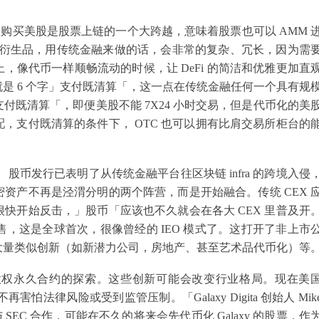
Fi 协议里购买美股是股票上链的一个大跨越，意味着股票也可以 AMM 
p，这些金融衍生品，用传统金融来做的话，会非常的复杂、冗长，因为需
像代币一样顺畅流动的时候，让 DeFi 的简洁和优雅更加直
是 6 个字」支付既清算「，这一点在传统金融任何一个具有规
既清算「，即便美股不能 7X24 小时交易，但是代币化的美
，支付既清算的条件下， OTC 也可以拥有比肩交易所柜台的
， 股币发行已表明了从传统金融平台往区块链 infra 的跨境入侵
资产不再是泾渭分明的两个阵营，而是开始融合。传统 CEX 
快开始反击，」股币「应该也不久就会在各大 CEX 里普及开
散户销售，这是全球首次，很像曾经的 IEO 模式了。这打开了非上市
大量类似创新（如新潜力公司，房地产、甚至艺术品代币化）等
股权永久合约的探索。这些创新可能会改变行业格局。现在美
怕法律风险或受到监管压制。「Galaxy Digita 创始人 Mik
正在与 SEC 合作，可能在不久的将来会先代币化 Galaxy 的股票，作