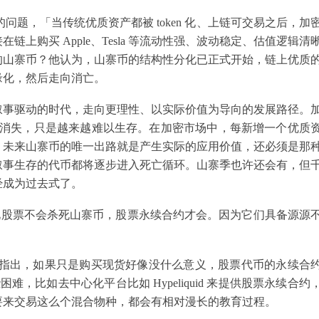
锐的问题，「当传统优质资产都被 token 化、上链可交易之后，加
上购买 Apple、Tesla 等流动性强、波动稳定、估值逻辑清
的山寨币？他认为，山寨币的结构性分化已正式开始，链上优质
缘化，然后走向消亡。
叙事驱动的时代，走向更理性、以实际价值为导向的发展路径。
币并不一定会消失，只是越来越难以生存。在加密市场中，每新增一个优质
。未来山寨币的唯一出路就是产生实际的应用价值，还必须是那
叙事生存的代币都将逐步进入死亡循环。山寨季也许还会有，但
经成为过去式了。
ng 看来，代币化股票不会杀死山寨币，股票永续合约才会。因为它们具备源源
看法。他指出，如果只是购买现货好像没什么意义，股票代币的永续合
难，比如去中心化平台比如 Hypeliquid 来提供股票永续合约
要来交易这么个混合物种，都会有相对漫长的教育过程。