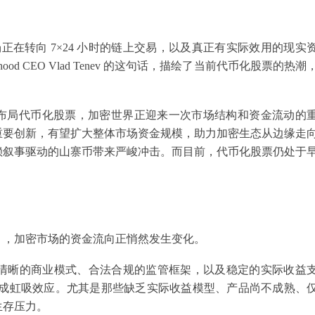
场正在转向 7×24 小时的链上交易，以及真正有实际效用的现实
d CEO Vlad Tenev 的这句话，描绘了当前代币化股票的热潮
ase 等平台接连布局代币化股票，加密世界正迎来一次市场结构和资金流动的
重要创新，有望扩大整体市场资金规模，助力加密生态从边缘走
赖叙事驱动的山寨币带来严峻冲击。而目前，代币化股票仍处于
。
」，加密市场的资金流向正悄然发生变化。
清晰的商业模式、合法合规的监管框架，以及稳定的实际收益
形成虹吸效应。尤其是那些缺乏实际收益模型、产品尚不成熟、
生存压力。