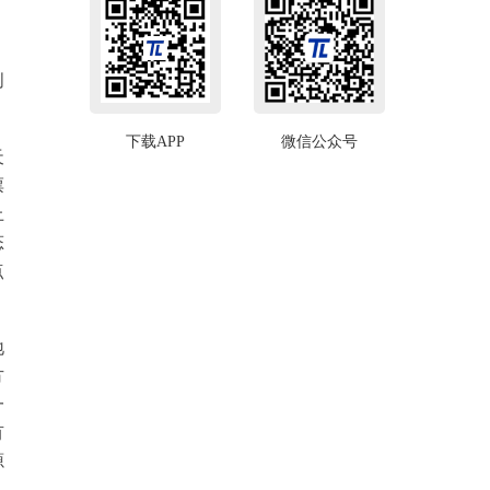
创
下载APP
微信公众号
天
票
上
态
点
地
方
一
有
源