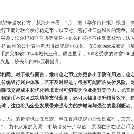
都想争当发行方。从海外来看，5月，据《华尔街日报》报道，
银行正商讨联合发行稳定币，以应对加密行业日益增长的竞争。
币的兴趣，沃尔玛和亚马逊等零售业龙头也按捺不住蠢蠢欲动，法
而同的公开表示考虑推出稳定币业务。在Coinbase发布的《
的兴趣较2024年增长三倍。调查显示，100名受访的财富500
感兴趣，较去年的8%显著提升。
尽相同。对于银行而言，推出稳定币业务更多出于防守用途，稳
过传统银行账户体系，若不及时跟进，很有可能面临失位风险。
的降低交易成本和优化跨境支付可切实为企业提升竞争力，尤其
，稳定币不仅可成功填补支付业务，还可大幅度提升结算效率。
全球，这也将为企业发展带来强有力的护城河与强劲的盈利驱动
出，大厂的野望也正在显露。早在香港稳定币沙盒试点时，京东
时，由于京东的入局，市场引发一片哗然。原因在于在稳定币