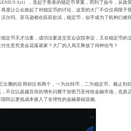
NIUS Act），迭起于香港的稳定币草案，而到了如今，从政
，再度让公众掀起了对稳定币的讨论。这里的大厂不仅仅局限于
、沃尔玛、亚马逊都在跃跃欲试，稳定币，似乎成为了机构们难
通过稳定币天才法案，成功法案送交至众议院审议，又在稳定币的
支付生意究竟会花落谁家？大厂的入局又释放了何种信号？
正出圈的应用却仅有两个，一为比特币，二为稳定币。截止到
美元，不仅以超越百倍的增长闪耀于加密乃至传统金融市场，也真
界国民以更低成本接入了全球性的金融基础设施。