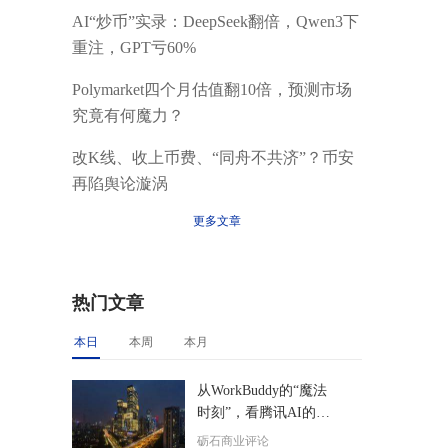
AI“炒币”实录：DeepSeek翻倍，Qwen3下
重注，GPT亏60%
Polymarket四个月估值翻10倍，预测市场
究竟有何魔力？
改K线、收上币费、“同舟不共济”？币安
再陷舆论漩涡
更多文章
热门文章
本日
本周
本月
从WorkBuddy的“魔法
时刻”，看腾讯AI的后
来居上
砺石商业评论