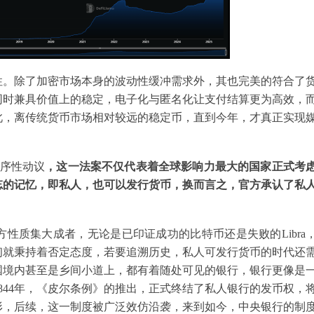
性。除了加密市场本身的波动性缓冲需求外，其也完美的符合了
同时兼具价值上的稳定，电子化与匿名化让支付结算更为高效，
此，离传统货币市场相对较远的稳定币，直到今年，才真正实现
序性动议
，这一法案不仅代表着全球影响力最大的国家正式考
忘的记忆，即私人，也可以发行货币，换而言之，官方承认了私
性质集大成者，无论是已印证成功的比特币还是失败的Libra
初就秉持着否定态度，若要追溯历史，私人可发行货币的时代还
国境内甚至是乡间小道上，都有着随处可见的银行，银行更像是
844年，《皮尔条例》的推出，正式终结了私人银行的发币权，
形，后续，这一制度被广泛效仿沿袭，来到如今，中央银行的制