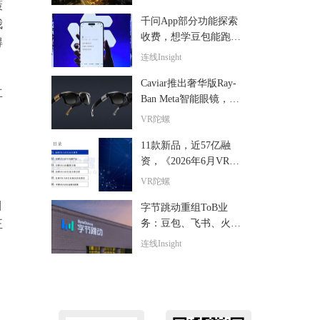
策
千问App部分功能探索
我
收费，想学豆包能跑通
得
吗？
连线Insight
Caviar推出奢华版Ray-
立
Ban Meta智能眼镜，全
球限量24副售价超6000
VR陀螺
美元
11款新品，近57亿融
资，《2026年6月VR/A
R与AI眼镜行业月报》
VR陀螺
发布
目
字节跳动重组ToB业
务：豆包、飞书、火山
正
扮演什么新角色？
连线Insight