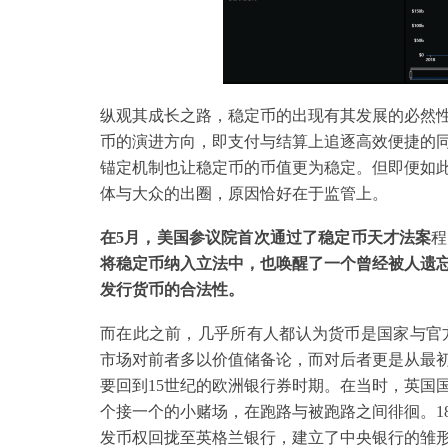
纵观其成长之路，稳定币的出现有其发展的必然
币的演进方向，即支付与结算上追逐高效便捷的
锚定机制也让稳定币的币值更为稳定。但即便如
体与大众的出圈，原因恰好在于监管上。
在5月，美国参议院首次通过了稳定币天才法案
程
将稳定币纳入立法中，也唤醒了一个曾经被人遗
发行货币的合法性。
而在此之前，几乎所有人都认为货币是国家与官方
市场对前者多以价值储备论，而对后者更是从最
要回到15世纪的欧洲银行券时期。在当时，英国
个接一个的小赌场，在跑路与被跑路之间徘徊。1
发币权回拢至英格兰银行，建立了中央银行的雏