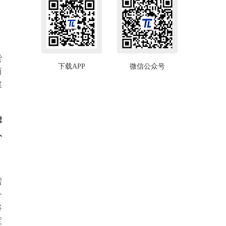
货
下载APP
微信公众号
而
媒
虑
人
，
需
一
将
度