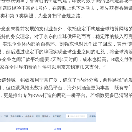
业务板块侧重于智臻链的生态构建，即便时数字藏品也只是昙花
重选取经验丰富的1号位，在牌照上也下足功夫，率先获得香港
4 类和第 9 类牌照，为业务扫平合规之路。
心念念未提前发展的支付业务外，依托稳定币构建全球结算网络
坚持的务实理念。对于京东的全球供应链而言，稳定币的接入可
，实现企业体内部的自循环。刘强东也对此作出了回应，表示“
照，然后通过稳定币的牌照实现全球企业之间的汇兑，将全球跨
现在企业之间汇款平均需要2天到4天时间，成本也挺高。B端支付
家在全世界消费的时候可以用京东稳定币来支付。”
链领域，蚂蚁布局非常广泛，确立了“内外分离，两种路径”的
用，但也跟风推出数字藏品平台，海外则涵盖更为丰富，既有专
ovay，更是推出专为RWA打造的两链一桥平台。若细数更多已清退
。