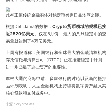
此举正值传统金融实体对稳定币兴趣日益浓厚之际。
根据DefiLlama的数据，
Crypto货币领域的规模已接
近2520亿美元
。仅在5月份，最大的八只稳定币的交
易量就达到了4万亿美元。
上周有报道称，美国银行和全球最大的金融清算机构
@区块链骑士
存托信托与清算公司（DTCC）正在推进稳定币计划，
进一步凸显了这些资产的重要性。
摩根大通为数字资产支付服务申请“JPMD”商
标，暗示潜在的稳定币
摩根大通的商标申请、多家银行的讨论以及新的抵押
品计划表明，大型金融机构正持续将数字资产融入其
欺诈
色情
诱导行为
核心贷款和支付业务中。
来源：cryptoslate
不实信息
违法犯罪
其他