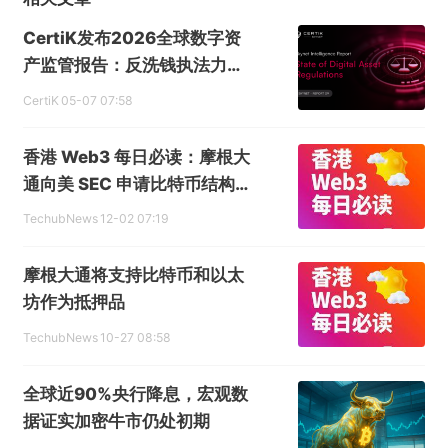
CertiK发布2026全球数字资
产监管报告：反洗钱执法力度
升级，智能合约审计成为准入
CertiK
05-07 07:58
条件
香港 Web3 每日必读：摩根大
通向美 SEC 申请比特币结构化
票据产品，Polymarket 获批
TechubNews
12-02 07:19
通过中介渠道进入美国市场
摩根大通将支持比特币和以太
坊作为抵押品
TechubNews
10-27 08:58
全球近90%央行降息，宏观数
据证实加密牛市仍处初期