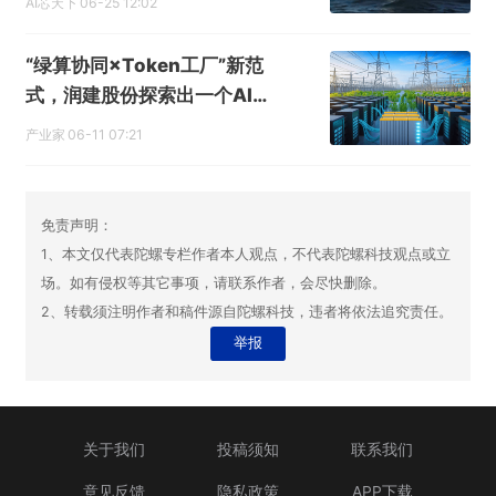
AI芯天下
06-25 12:02
“绿算协同×Token工厂”新范
式，润建股份探索出一个AI新
样本
产业家
06-11 07:21
免责声明：
1、本文仅代表陀螺专栏作者本人观点，不代表陀螺科技观点或立
场。如有侵权等其它事项，请联系作者，会尽快删除。
2、转载须注明作者和稿件源自陀螺科技，违者将依法追究责任。
举报
关于我们
投稿须知
联系我们
意见反馈
隐私政策
APP下载