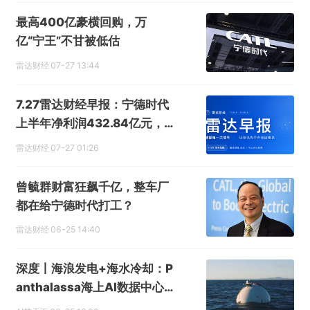
提交
最高400亿豪横回购，万
亿“宁王”不甘被低估
雷达财经
07-27 13:44
7.27雷达财经早报：宁德时代
上半年净利润432.84亿元，
同比增长41.98%
雷达财经
07-27 01:26
曾毓群财富狂飙千亿，整车厂
都在给宁德时代打工？
雷达财经
06-25 14:40
深度丨海浪发电+海水冷却：P
anthalassa海上AI数据中心
的技术逻辑