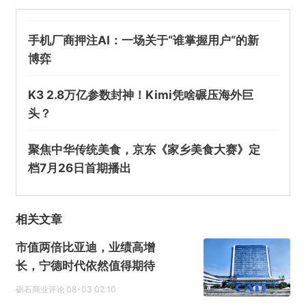
手机厂商押注AI：一场关于“谁掌握用户“的新
博弈
K3 2.8万亿参数封神！Kimi凭啥碾压海外巨
头？
@壹度Pro
聚焦中华传统美食，京东《家乡美食大赛》定
宁德时代在宜宾成立动力电池公司
档7月26日首期播出
欺诈
色情
诱导行为
相关文章
不实信息
违法犯罪
其他
市值两倍比亚迪，业绩高增
长，宁德时代依然值得期待
砺石商业评论
08-03 02:10