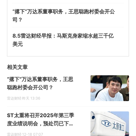
“撂下”万达系董事职务，王思聪跑村委会开公
司？
8.5雷达财经早报：马斯克身家缩水超三千亿
美元
相关文章
“撂下”万达系董事职务，王思
聪跑村委会开公司？
雷达财经
昨天 13:36
ST太重将召开2025年第三季
度业绩说明会，预处罚已下达
股民可索赔
雷达财经
12-18 07:07