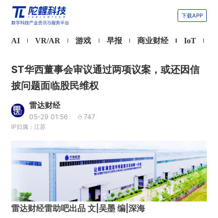
下载APP
AI
VR/AR
游戏
早报
商业财经
IoT
ST华西董事会审议通过两项议案，或还因信
披问题面临股民维权
雷达财经
05-29 01:56
747
IP归属：江苏
雷达财经雷助吧出品 文|吴墨 编|深海