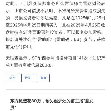
对此，四川鼎众律师事务所余君律师向雷达财经表
示，上市公司信披不及时、不准确给投资者造成损失
的，受损投资者可依法索赔。凡是在2025年1月25日
至2025年4月25日期间买入，且在2025年4月25日收
@雷达财经
盘时持有ST华西股票的投资者，可以报名参加索赔。
报名请关注公号“雷助吧”（雷助码：66）参与，获赔
ST华西董事会审议通过两项议案，或还因信披问
前无任何费用。
题面临股民维权
天眼查显示，ST华西参与招投标项目141次；知识产
欺诈
色情
诱导行为
权方面有商标信息263条。
不实信息
违法犯罪
其他
信披
股民
董事
东方甄选花30万，帮另起炉灶的前主播“擦屁
提交
股”